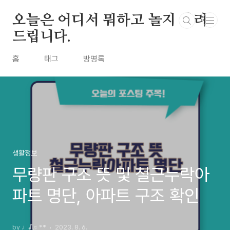
본문 바로가기
오늘은 어디서 뭐하고 놀지 알려
드립니다.
홈
태그
방명록
생활정보
무량판 구조 뜻 및 철근누락아
파트 명단, 아파트 구조 확인
by ♩♪♬**
2023. 8. 6.