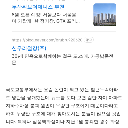
두산위브더제니스 부천
8월 오픈 예정! 서울보다 서울을
더 가깝게. 한 정거장, GTX 프리미
엄
https://blog.naver.com/brubru920620
광고
신우리철강(주)
30년! 믿음으로함께하는 철근 도.소매. 가공납품전
문
국토교통부에서는 요즘 논란이 되고 있는 철근누락아파
트 명단을 공개했는데 뉴스를 보다 보면 검단 자이 아파트
지하주차장 붕괴 원인이 무량판 구조이기 때문이다라고
하여 무량판 구조에 대해 찾아보시는 분들이 많으실 것입
니다. 특히나 삼풍백화점이나 지난 1월 붕괴한 광주 화정