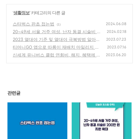
'
생활정보
' 카테고리의 다른 글
스타벅스 판초 접는법
2024.06.08
(1)
20~49세 서울 거주 여성, 난자 동결 시술비 2
2024.02.18
00만 원 지원 확대
2023 열대야 기준 및 열대야 극복방법 알아보
(2)
2023.07.23
기
티머니GO 앱으로 따릉이 재배치 마일리지 받
(1)
2023.07.16
아 앱테크하는 방법
신세계 유니버스 클럽 연회비, 해지, 혜택에 대
(0)
2023.06.20
한 모든 것
(0)
관련글