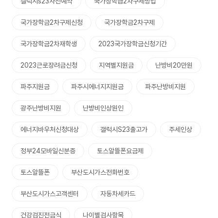
갤럭시s23사전예약
국가장학급2차구제방법
국가장학금2차구제신청
국가장학금2차구제
국가장학금2차재학생
2023국가장학금신청기간
2023근로장려금신청
지역별지원금
난방비20만원
파주지원금
파주시에너지지원금
파주난방비지원
광주난방비지원
난방비인상원인
에너지바우처신청대상
갤럭시S23출고가
주세인상
정부24모바일신분증
토스알뜰폰요금제
토스알뜰폰
부산도시가스전화번호
부산도시가스고객센터
자동차세카드
건강검진전금식
나이별검사항목