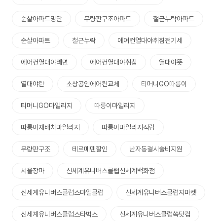
순살아파트명단
무량판구조아파트
철근누락아파트
순살아파트
철근누락
에어컨열대야취침전기세
에어컨열대야쾌면
에어컨열대야취침
열대야뜻
열대야란
소상공인에어컨교체
티머니GO따릉이
티머니GO마일리지
따릉이마일리지
따릉이재배치마일리지
따릉이마일리지적립
무량판구조
테르메덴할인
난자동결시술비지원
서울장마
신세계유니버스클럽신세계백화점
신세계유니버스클럽스마일클럽
신세계유니버스클럽지마켓
신세계유니버스클럽스타벅스
신세계유니버스클럽쓱닷컴