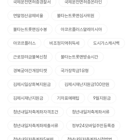
국제운전면허증경찰서
국제운전면허증온라인
연말정산공제비율
불타는트롯맨심사위원
불타는트롯맨심수봉
아코르플러스말레이시아
아코르플러스
비조정지역취득세
도시가스캐시백
근로장려금불복신청
불타는트롯맨방송시간
경복궁야간개장티켓
국가장학금1유형
김제시일상회복지원금
김제시재난지원금100만원
김제시재난지원금
기차표예매팁
9월지원금
청년내일저축계좌자격조건
청년내일저축계좌서류
청년내일저축계좌제출서류
정부24모바일주민등록증
청년내일저축계좌5부제
청년내일저축계좌신청방법