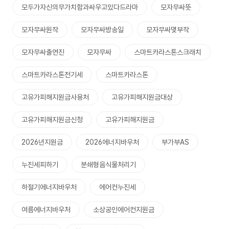
모두가자신의무가치함과싸우고있다드라마
모자무싸뜻
모자무싸원작
모자무싸방송일
모자무싸몇부작
모자무싸출연진
모자무싸
스마트카라스톤스크래치
스마트카라스톤전기세
스마트카라스톤
고유가피해지원금사용처
고유가피해지원금대상
고유가피해지원금신청
고유가피해지원금
2026년지원금
2026에너지바우처
부가부AS
누진세피하기
분쇄형음식물처리기
하절기에너지바우처
에어컨누진세
여름에너지바우처
소상공인에어컨지원금