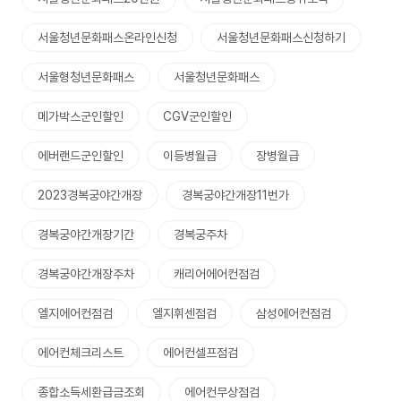
서울청년문화패스온라인신청
서울청년문화패스신청하기
서울형청년문화패스
서울청년문화패스
메가박스군인할인
CGV군인할인
에버랜드군인할인
이등병월급
장병월급
2023경복궁야간개장
경복궁야간개장11번가
경복궁야간개장기간
경복궁주차
경복궁야간개장주차
캐리어에어컨점검
엘지에어컨점검
엘지휘센점검
삼성에어컨점검
에어컨체크리스트
에어컨셀프점검
종합소득세환급금조회
에어컨무상점검