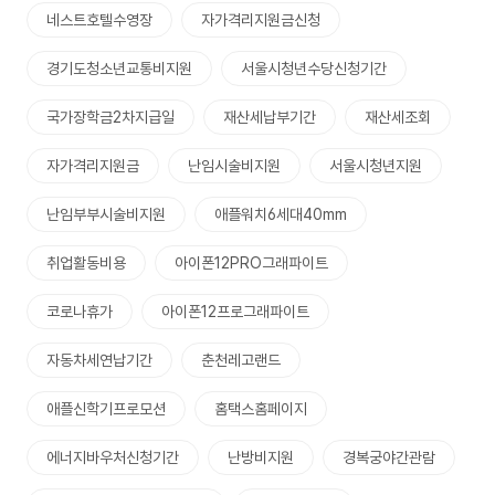
네스트호텔수영장
자가격리지원금신청
경기도청소년교통비지원
서울시청년수당신청기간
국가장학금2차지급일
재산세납부기간
재산세조회
자가격리지원금
난임시술비지원
서울시청년지원
난임부부시술비지원
애플워치6세대40mm
취업활동비용
아이폰12PRO그래파이트
코로나휴가
아이폰12프로그래파이트
자동차세연납기간
춘천레고랜드
애플신학기프로모션
홈택스홈페이지
에너지바우처신청기간
난방비지원
경복궁야간관람