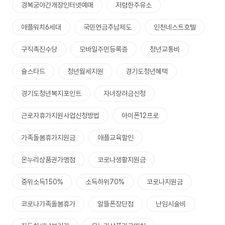
경복궁야간개장인터넷예매
저렴한주유소
애플워치6세대
국민연금추납제도
인천네스트호텔
구직촉진수당
모바일주민등록증
청년교통비
슐스타드
청년월세지원
경기도청년혜택
경기도청년복지포인트
자녀장려금신청
근로자휴가지원사업신청방법
아이폰12프로
가족돌봄휴가지원금
애플교육할인
온누리상품권가맹점
코로나생활지원금
중위소득150%
소득하위70%
코로나지원금
코로나가족돌봄휴가
알뜰폰장단점
난임시술비