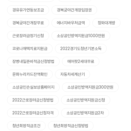
경유유가연동보조금
경복궁야간개장입장권
경복궁야간개장무료
에너지바우처금액
청와대개방
근로장려금정기신청
소상공인방역지원금1000만원
코로나재택치료지원금
2022경기도청년기본소득
장병내일준비적금신청방법
에어팟2세대무료
문화누리카드잔액확인
자동차세계산기
소상공인손실보상홈페이지
소상공인방역지원금300만원
2022근로장려금신청방법
소상공인방역지원금신청
2022근로장려금신청자격
소상공인방역지원금2차
청년희망적금조건
청년희망적금신청방법