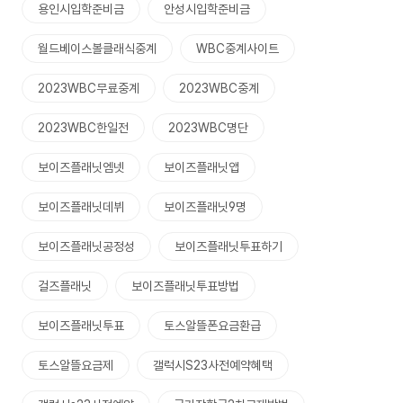
용인시입학준비금
안성시입학준비금
월드베이스볼클래식중계
WBC중계사이트
2023WBC무료중계
2023WBC중계
2023WBC한일전
2023WBC명단
보이즈플래닛엠넷
보이즈플래닛앱
보이즈플래닛데뷔
보이즈플래닛9명
보이즈플래닛공정성
보이즈플래닛투표하기
걸즈플래닛
보이즈플래닛투표방법
보이즈플래닛투표
토스알뜰폰요금환급
토스알뜰요금제
갤럭시S23사전예약혜택