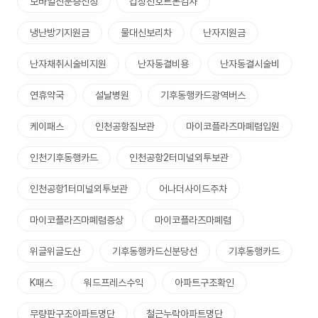
모바일신분증신청
갑상선호르몬검사
냉난방기지원금
물대신보리차
난자지원금
난자채취시술비지원
난자동결비용
난자동결시술비
연휴약국
설날병원
기후동행카드광역버스
케이패스
인천공항짐보관
마이코플라즈마폐렴입원
인천기후동행카드
인천공항2터미널외투보관
인천공항1터미널외투보관
어나더사이드주차
마이코플라즈마폐렴증상
마이코플라즈마폐렴
위글위글도산
기후동행카드신분당선
기후동행카드
K패스
워드프레스수익
아파트구조확인
무량판구조아파트명단
철근누락아파트명단