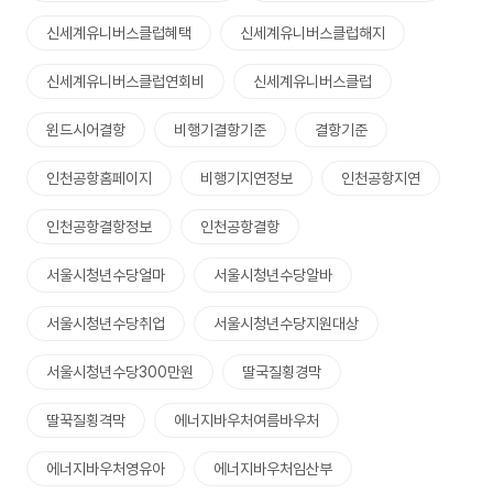
신세계유니버스클럽혜택
신세계유니버스클럽해지
신세계유니버스클럽연회비
신세계유니버스클럽
윈드시어결항
비행기결항기준
결항기준
인천공항홈페이지
비행기지연정보
인천공항지연
인천공항결항정보
인천공항결항
서울시청년수당얼마
서울시청년수당알바
서울시청년수당취업
서울시청년수당지원대상
서울시청년수당300만원
딸국질횡경막
딸꾹질횡격막
에너지바우처여름바우처
에너지바우처영유아
에너지바우처임산부