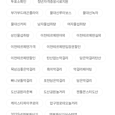
투표소확인
청년자격증응시료지원
부가부드래곤플라이
물대신루이보스
물대신녹차
물대신커피
남자물섭취량
여자물섭취량
성인물섭취량
이천테르메덴야외
이천테르메덴실외
이천테르메덴가격
이천테르메덴입장권할인
이천테르메덴할인
탄산없는막걸리
담은막걸리탄산
목넘김좋은막걸리
흑미막걸리
막걸리페어링
빠니보틀막걸리
포천담은막걸리
담은막걸리
도산공원라춘복
도산공원놀거리
젠틀몬스터도산
케이스티파이쿠로미
압구정로데오놀거리
2025년연봉계산기
연봉계산기실수령액