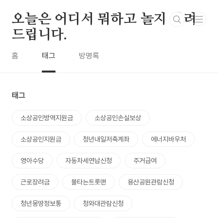
본문 바로가기
오늘은 어디서 뭐하고 놀지 알려
드립니다.
홈
태그
방명록
태그
소상공인방역지원금
소상공인손실보상
소상공인지원금
청년내일저축계좌
에너지바우처
영아수당
자동차세연납신청
주거급여
근로장려금
불타는트롯맨
용산공원관람신청
청년몽땅정보통
청와대관람신청