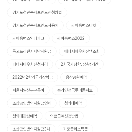
경기도청년복지포인트신청방법
경기도청년복지포인트사용처
싸이흠뻑쇼티켓
싸이흠뻑쇼인터파크
싸이흠뻑쇼2022
특고프리랜서재난지원금
에너지바우처잔액조회
에너지바우처신청자격
2차국가장학금신청기간
2022년2학기국가장학금
용산공원예약
서울시임산부교통비
송가인전국투어콘서트
소상공인방역지원금언제
청와대예약
청와대관람예약
의료급여신청방법
소상공인방역지원금3차
기준중위소득뜻