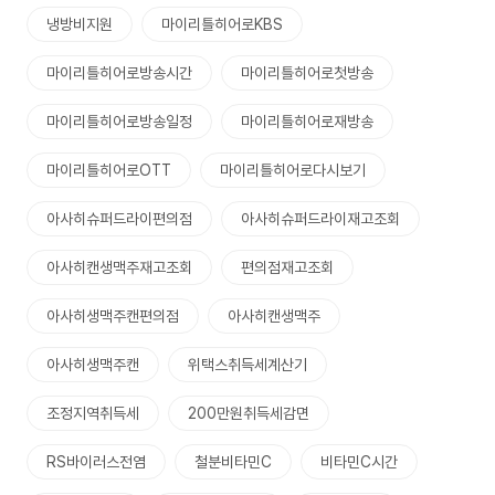
냉방비지원
마이리틀히어로KBS
마이리틀히어로방송시간
마이리틀히어로첫방송
마이리틀히어로방송일정
마이리틀히어로재방송
마이리틀히어로OTT
마이리틀히어로다시보기
아사히슈퍼드라이편의점
아사히슈퍼드라이재고조회
아사히캔생맥주재고조회
편의점재고조회
아사히생맥주캔편의점
아사히캔생맥주
아사히생맥주캔
위택스취득세계산기
조정지역취득세
200만원취득세감면
RS바이러스전염
철분비타민C
비타민C시간