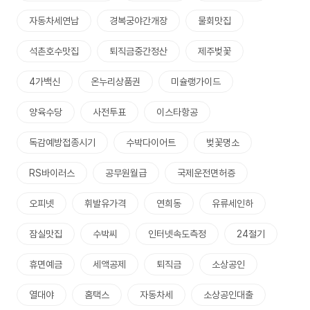
자동차세연납
경복궁야간개장
물회맛집
석촌호수맛집
퇴직금중간정산
제주벚꽃
4가백신
온누리상품권
미슐랭가이드
양육수당
사전투표
이스타항공
독감예방접종시기
수박다이어트
벚꽃명소
RS바이러스
공무원월급
국제운전면허증
오피넷
휘발유가격
연희동
유류세인하
잠실맛집
수박씨
인터넷속도측정
24절기
휴면예금
세액공제
퇴직금
소상공인
열대야
홈택스
자동차세
소상공인대출