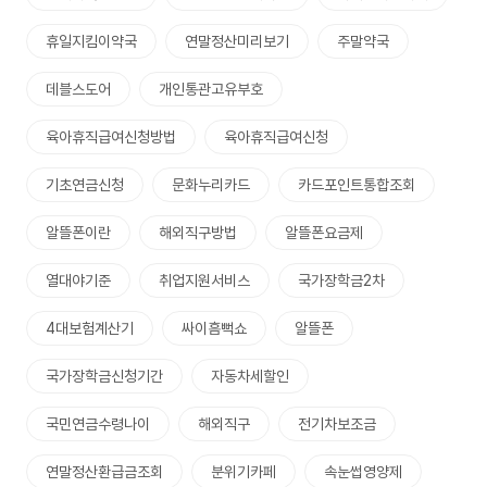
휴일지킴이약국
연말정산미리보기
주말약국
데블스도어
개인통관고유부호
육아휴직급여신청방법
육아휴직급여신청
기초연금신청
문화누리카드
카드포인트통합조회
알뜰폰이란
해외직구방법
알뜰폰요금제
열대야기준
취업지원서비스
국가장학금2차
4대보험계산기
싸이흠뻑쇼
알뜰폰
국가장학금신청기간
자동차세할인
국민연금수령나이
해외직구
전기차보조금
연말정산환급금조회
분위기카페
속눈썹영양제