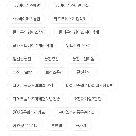
rsv바이러스폐렴
rsv바이러스어린이집
rsv바이러스등원
워드프레스계정삭제
클라우드웨이즈삭제
클라우드웨이즈서버삭제
클라우드웨이즈계정삭제
워드프레스삭제
임신중풍진
풍진증상
풍진백신피임
임산부mmr
보건소풍진
풍진항체
마이코플라즈마폐렴고열
마이코플라즈마폐렴진단방법
마이코플라즈마폐렴예방접종
오징어게임2팝업
2025문화누리카드
모바일주민등록증ic칩
2025년무슨띠
푸른뱀
을사년