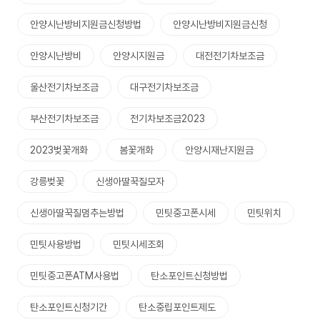
안양시난방비지원금신청방법
안양시난방비지원금신청
안양시난방비
안양시지원금
대전전기차보조금
울산전기차보조금
대구전기차보조금
부산전기차보조금
전기차보조금2023
2023벚꽃개화
봄꽃개화
안양시재난지원금
강릉벚꽃
신생아딸꾹질모자
신생아딸꾹질멈추는방법
민팃중고폰시세
민팃위치
민팃사용방법
민팃시세조회
민팃중고폰ATM사용법
탄소포인트신청방법
탄소포인트신청기간
탄소중립포인트제도