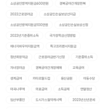
소상공인방역지원금600만원
경복궁야간개장한복
2022근로장려금
소상공인손실보상선지급
소상공인방역지원금100만원
소상공인손실보상신청
2022년기준중위소득
국가장학금신청방법
에너지바우처지원금액
특고프리랜서지원금
청년희망적금
근로장려금반기신청
기준중위소득
자녀장려금
경복궁야간개장예매
교육급여
생계급여
카타르월드컵
용산공원
아동수당
마곡나루역
의료급여
소득공제
연말정산
임산부풍진
도시가스절약캐시백
2023년신년운세