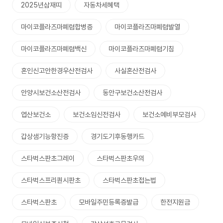
2025년삼재띠
자동차세혜택
마이코플라즈마폐렴합병증
마이코플라즈마폐렴발열
마이코플라즈마폐렴백신
마이코플라즈마폐렴기침
혼인신고안한경우산전검사
사실혼산전검사
안양시보건소산전검사
동안구보건소산전검사
엽산보건소
보건소임신전검사
보건소예비부모검사
갑상샘기능항진증
경기도기후동행카드
스타벅스판초그레이
스타벅스판초우의
스타벅스프리퀀시판초
스타벅스판초접는법
스타벅스판초
모바일주민등록증발급
한전지원금