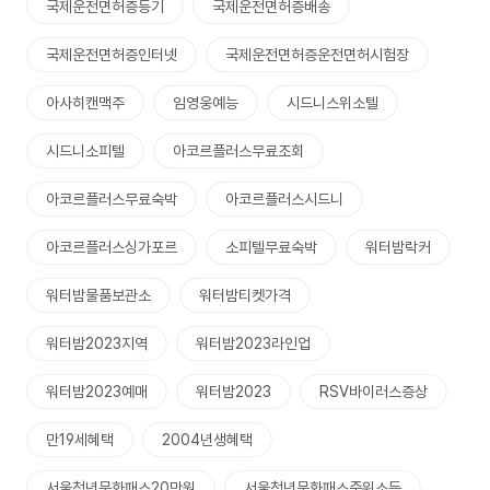
국제운전면허증등기
국제운전면허증배송
국제운전면허증인터넷
국제운전면허증운전면허시험장
아사히캔맥주
임영웅예능
시드니스위소텔
시드니소피텔
아코르플러스무료조회
아코르플러스무료숙박
아코르플러스시드니
아코르플러스싱가포르
소피텔무료숙박
워터밤락커
워터밤물품보관소
워터밤티켓가격
워터밤2023지역
워터밤2023라인업
워터밤2023예매
워터밤2023
RSV바이러스증상
만19세혜택
2004년생혜택
서울청년문화패스20만원
서울청년문화패스중위소득