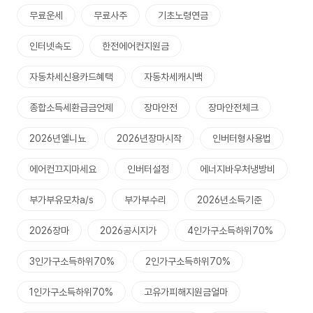
무료운세
무료사주
기초노령연금
인터넷속도
한전에어컨지원금
자동차세신용카드혜택
자동차세캐시백
종합소득세환급금언제
장마안전
장마안전체크
2026년엘니뇨
2026년장마시작
인버터형사용법
에어컨끄지마세요
인버터설정
에너지바우처냉방비
부가부유모차a/s
부가부수리
2026년소득기준
2026장마
2026공시지가
4인가구소득하위70%
3인가구소득하위70%
2인가구소득하위70%
1인가구소득하위70%
고유가피해지원금얼마