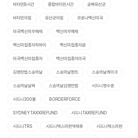
비타민B시간
종합비타민시간
공복유산균
비타민아침
유산균아침
코로나백신미국
미국백신의무해제
백신의무해제
백신미접종자하와이
백신미접종자괌
미국백신미접종자
백신미접종자미국
김영란법스승의날
스승의날멘트
스승의날케이크
스승의날날짜
스승의날김영란법
시드니영수증
시드니300불
BORDERFORCE
SYDNEYTAXXREFUND
시드니TAXREFUND
시드니TRS
시드니택스리펀액체류
시드니택스리펀