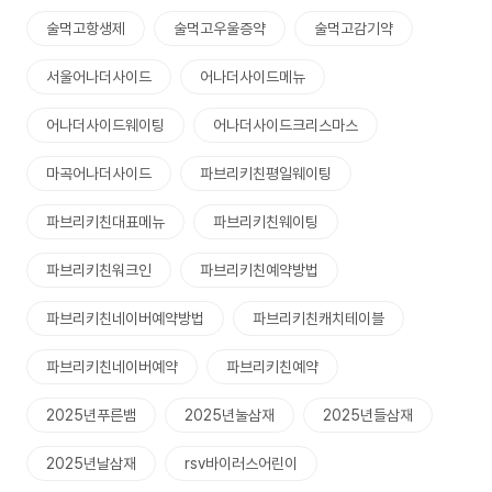
술먹고항생제
술먹고우울증약
술먹고감기약
서울어나더사이드
어나더사이드메뉴
어나더사이드웨이팅
어나더사이드크리스마스
마곡어나더사이드
파브리키친평일웨이팅
파브리키친대표메뉴
파브리키친웨이팅
파브리키친워크인
파브리키친예약방법
파브리키친네이버예약방법
파브리키친캐치테이블
파브리키친네이버예약
파브리키친예약
2025년푸른뱀
2025년눌삼재
2025년들삼재
2025년날삼재
rsv바이러스어린이