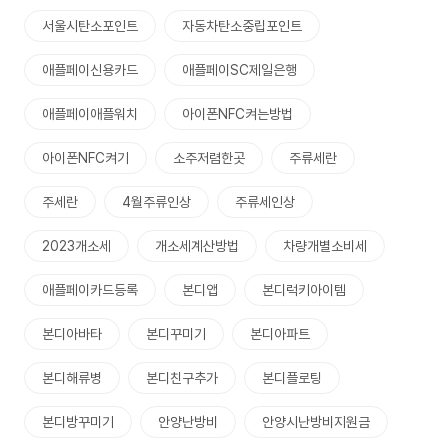
서울시탄소포인트
자동차탄소중립포인트
애플페이신용카드
애플페이SC제일은행
애플페이애플워치
아이폰NFC켜는방법
아이폰NFC켜기
소주저렴한곳
주류세란
주세란
4월주류인상
주류세인상
2023개소세
개소세계산방법
차량개별소비세
애플페이카드등록
본디앱
본디럭키아이템
본디아바타
본디꾸미기
본디아파트
본디해류병
본디친구추가
본디플로팅
본디방꾸미기
안양난방비
안양시난방비지원금