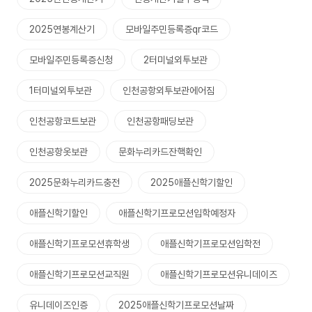
2025연봉계산기
모바일주민등록증qr코드
모바일주민등록증신청
2터미널외투보관
1터미널외투보관
인천공항외투보관에어짐
인천공항코트보관
인천공항패딩보관
인천공항옷보관
문화누리카드잔핵확인
2025문화누리카드충전
2025애플신학기할인
애플신학기할인
애플신학기프로모션입학예정자
애플신학기프로모션휴학생
애플신학기프로모션입학전
애플신학기프로모션교직원
애플신학기프로모션유니데이즈
유니데이즈인증
2025애플신학기프로모션날짜