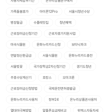
자동차세납부기간
온누리상품권구매처
가족돌봄휴가
아이폰12Pro
서울시청년수당
병장월급
수플레맛집
청년혜택
근로장려금신청기간
근로자휴가지원사업
마곡식물원
문화누리카드신청
보타닉파크
연말정산환급금
서울식물원
문화누리카드충전
서울벚꽃
국가장학금2차신청기간
경기도청년
주휴수당계산기
호캉스
오미크론
근로장려금신청방법
국제운전면허증발급
문화누리카드사용처
정부24
온누리상품권사용처
열대야극복방법
알뜰폰요금제비교
위택스자동차세