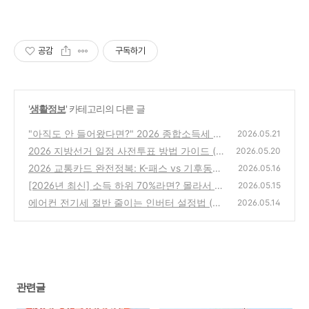
공감
구독하기
'
생활정보
' 카테고리의 다른 글
"아직도 안 들어왔다면?" 2026 종합소득세 환
2026.05.21
급금 미지급 원인과 해결책
2026 지방선거 일정 사전투표 방법 가이드 (내
(0)
2026.05.20
투표소 찾기, 준비물)
2026 교통카드 완전정복: K-패스 vs 기후동행
(0)
2026.05.16
카드, 당신의 돈을 아껴줄 '1등'은?
[2026년 최신] 소득 하위 70%라면? 몰라서 못
(0)
2026.05.15
받는 정부 지원금 혜택 리스트 총정리
에어컨 전기세 절반 줄이는 인버터 설정법 (끄
(0)
2026.05.14
지 마세요! 누진세 폭탄 피하기)
(0)
관련글