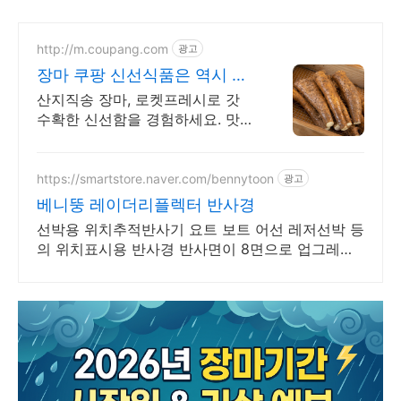
http://m.coupang.com
광고
장마 쿠팡 신선식품은 역시 로
켓배송
산지직송 장마, 로켓프레시로 갓
수확한 신선함을 경험하세요. 맛있
는 뿌리채소, 요리 만족도를 높이
고 와우회원 무료배송도 누리세요!
https://smartstore.naver.com/bennytoon
광고
베니뚱 레이더리플렉터 반사경
선박용 위치추적반사기 요트 보트 어선 레저선박 등
의 위치표시용 반사경 반사면이 8면으로 업그레이
드된 선박안전 필수용품 요트 보트 등에 적용