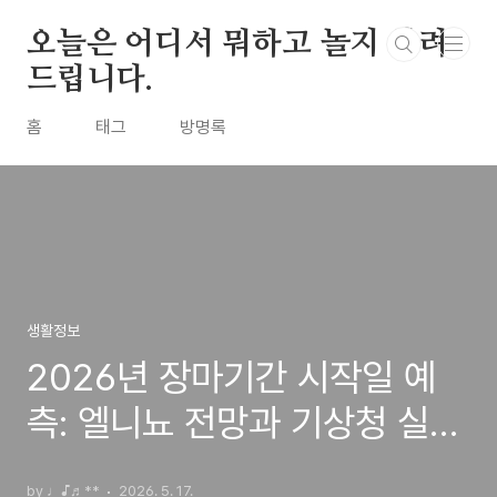
본문 바로가기
오늘은 어디서 뭐하고 놀지 알려
드립니다.
홈
태그
방명록
생활정보
2026년 장마기간 시작일 예
측: 엘니뇨 전망과 기상청 실시
간 레이더 특보 총정리
by ♩♪♬**
2026. 5. 17.