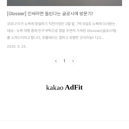
[Glossier] 인싸라면 들린다는 글로시에 방문기!
코로나19가 뉴욕에 창궐하기 직전이었던 2월 말, 7박 8일로 뉴욕에 다녀왔는
데요~ 뉴욕 여행 중에 친구 부탁으로 정말 우연히 가게된 Glossier(글로시에)
를 소개드리려고 합니다. 유튭에서는 힙하고 유명한 곳이라눙!! 123
Lafayette St, New York, NY 주소는 이렇구요, 소호 근처에 있어요. 주소를
2020. 5. 25.
구글맵에 치고 갔는데 전 문을 찾을수가 없어서 두리번 거리다가 글로시에 쇼
핑백 들고 나오는 사람들을 역추적해서 들어갔어요. 문에 이렇게 써있는데 못
1
보고 지나쳤나봐요... 들어가는 순간 "여기 화장품 가게 맞아?" 이런 생각이 뙇!
계단을 이용해서 한층 올라가면 다른 세상이!! 모든 제품은 모두 Try 해 볼 수
있도록 되어있고, 편하게 메이크업 해볼 수 있도록 세면대 겸 파우더룸도 준비..