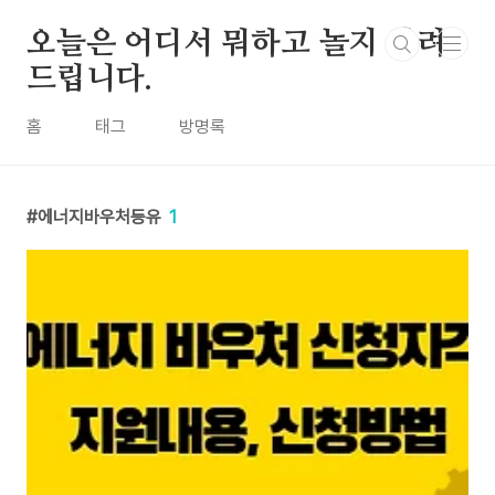
본문 바로가기
오늘은 어디서 뭐하고 놀지 알려
드립니다.
홈
태그
방명록
에너지바우처등유
1