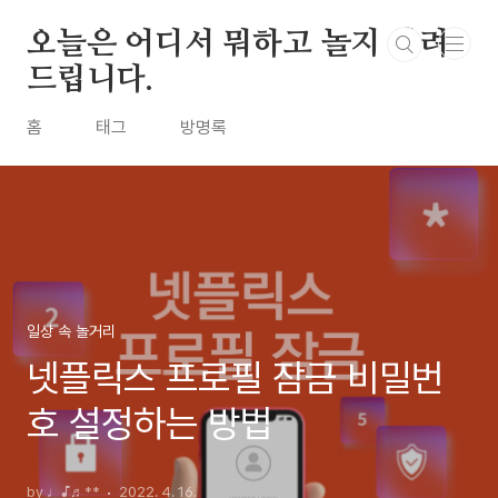
본문 바로가기
오늘은 어디서 뭐하고 놀지 알려
드립니다.
홈
태그
방명록
일상 속 놀거리
넷플릭스 프로필 잠금 비밀번
호 설정하는 방법
by ♩♪♬**
2022. 4. 16.