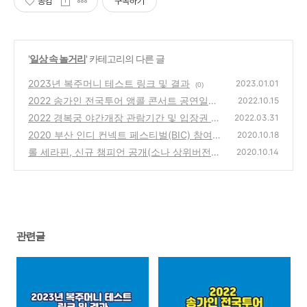
공감
구독하기
'
일상 속 놀거리
' 카테고리의 다른 글
2023년 복주머니 테스트 링크 및 결과
2023.01.01
(0)
2022 송가인 전국투어 앵콜 콘서트 공연일정
2022.10.15
및 티켓예매
2022 경복궁 야간개장 관람기간 및 입장권 예
(0)
2022.03.31
매
2020 부산 인디 컨넥트 페스티벌(BIC) 참여
(0)
2020.10.18
방법 안내
롤 세라핀, 신규 챔피언 공개(소나 상위버전인
(0)
2020.10.14
가?)
(0)
관련글