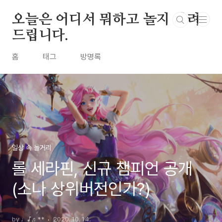
본문 바로가기
오늘은 어디서 뭐하고 놀지 알려
드립니다.
홈
태그
방명록
일상 속 놀거리
롤 세라핀, 신규 챔피언 공개
(소나 상위버전인가?)
by ♩♪♬**
2020. 10. 14.