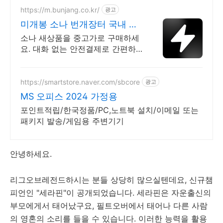
https://m.bunjang.co.kr/
광고
미개봉 소나 번개장터 국내 최
대 브랜드 중고거래
소나 새상품을 중고가로 구매하세
요. 대화 없는 안전결제로 간편하
게! 전국 각지에서 올라오는 전국
구 최다 상품 매일 10만 개 이상의
신규 상품 업로드
https://smartstore.naver.com/sbcore
광고
MS 오피스 2024 가정용
포인트적립/한국정품/PC,노트북 설치/이메일 또는
패키지 발송/게임용 주변기기
안녕하세요.
리그오브레전드하시는 분들 상당히 많으실텐데요, 신규챔
피언인 "세라핀"이 공개되었습니다. 세라핀은 자운출신의
부모에게서 태어났구요, 필트오버에서 태어나 다른 사람
의 영혼의 소리를 들을 수 있습니다. 이러한 능력을 활용