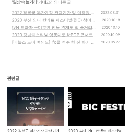
'
일상 속 놀거리
' 카테고리의 다른 글
2022 경복궁 야간개장 관람기간 및 입장권 예
2022.03.31
매
2020 부산 인디 컨넥트 페스티벌(BIC) 참여
(0)
2020.10.18
방법 안내
tvN 드라마 구미호뎐 인물 관계도 및 줄거리,
(0)
2020.10.10
재방송 일정
2020 강남페스티벌 영동대로 K-POP 콘서트
(0)
2020.10.09
라인업 및 일정안내
[데블스 도어 여의도] ifc몰 맥주 한 잔 하기 좋
(0)
2020.09.27
은 곳!
(0)
관련글
2022 경복궁 야간개장 관람기간
2020 부산 인디 컨넥트 페스티벌