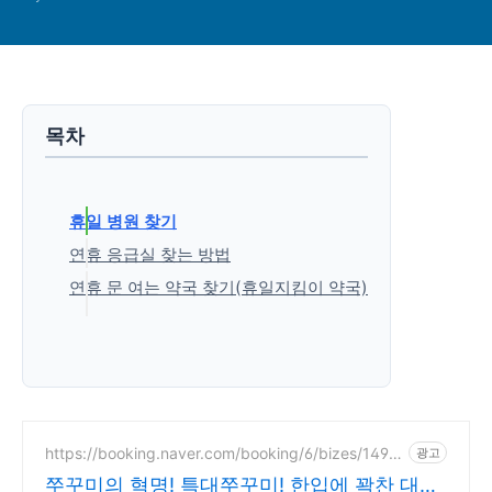
목차
휴일 병원 찾기
연휴 응급실 찾는 방법
연휴 문 여는 약국 찾기(휴일지킴이 약국)
'생활정보' 카테고리의 다른 글
https://booking.naver.com/booking/6/bizes/1494
광고
639
쭈꾸미의 혁명! 특대쭈꾸미! 한입에 꽉찬 대왕