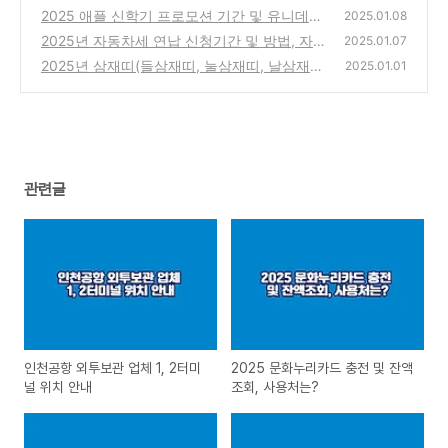
는?
2025 애플 신학기 프로모션 기간 및 유니데이
(0)
2025.01.08
즈 인증방법
2025년 자동차세 연납 신청기간 및 방법, 자동
(0)
2025.01.07
차세 계산기
2025년 삼재띠(들삼재띠, 눌삼재띠, 날삼재
(0)
2025.01.01
띠) 한 해 잘 보내려면?
(6)
관련글
인천공항 외투보관 업체 1, 2터미
2025 문화누리카드 충전 및 잔액
널 위치 안내
조회, 사용처는?