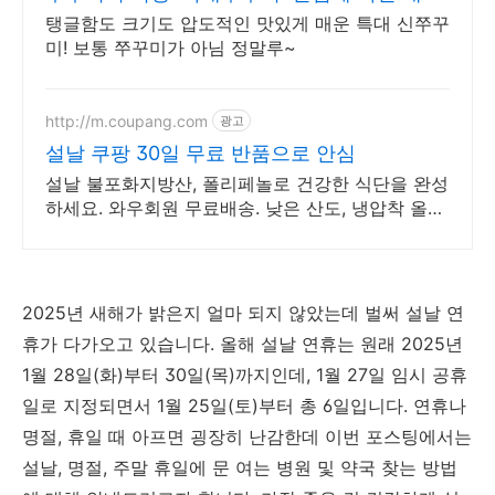
신쭈꾸미!
탱글함도 크기도 압도적인 맛있게 매운 특대 신쭈꾸
미! 보통 쭈꾸미가 아님 정말루~
http://m.coupang.com
광고
설날 쿠팡 30일 무료 반품으로 안심
설날 불포화지방산, 폴리페놀로 건강한 식단을 완성
하세요. 와우회원 무료배송. 낮은 산도, 냉압착 올리
브유, 신선한 풍미를 직접 느껴보세요.
2025
년 새해가 밝은지 얼마 되지 않았는데 벌써 설날 연
휴가 다가오고 있습니다. 올해 설날 연휴는
원래 2025
년
1
월
28
일
(화
)
부터
30
일
(목
)
까지인데, 1월 27일 임시 공휴
일로 지정되면서 1월 25일(토)부터 총 6일입니다
.
연휴나
명절
,
휴일 때 아프면 굉장히 난감한데 이번 포스팅에서는
설날, 명절, 주말 휴일에 문 여는 병원 및 약국 찾는 방법