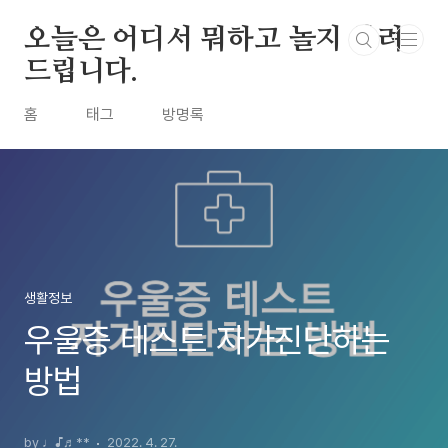
본문 바로가기
오늘은 어디서 뭐하고 놀지 알려
드립니다.
홈
태그
방명록
생활정보
우울증 테스트 자가진단하는
방법
by ♩♪♬**
2022. 4. 27.