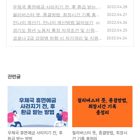
우체국 휴면예금 사라지기 전, 후 환급 받는 방
2022.04.28
법
필리버스터 뜻, 종결방법, 최장시간 기록 총정
(0)
2022.04.27
리
만나이 계산기, 만나이 계산방법 알아보기
(0)
2022.04.26
(0)
경기도 청년 노동자 통장 자격조건 및 신청자
2022.04.25
격
코로나 2급 감염병 하향 시 자가격리 및 지원
(2)
2022.04.24
금 변화 안내
(0)
관련글
우체국 휴면예금 사라지기 전, 후
필리버스터 뜻, 종결방법, 최장시
환급 받는 방법
간 기록 총정리