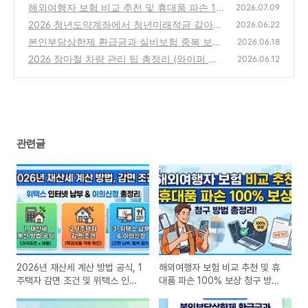
조건 및 위택스 인터넷 납부 이의신청 총정리
해외여행자 보험 비교 추천 및 휴대품 파손 10
2026.07.09
0% 보상 청구 방법 총정리
(0)
2026 청년도약계좌에서 청년미래적금 갈아타
(0)
2026.06.22
기 완벽 가이드: 불이익 없이 이자·기여금 다
본인부담상한제 환급금과 실비보험 중복 보상
2026.06.18
챙기는 법
여부 및 필수 청구 서류 완벽 가이드
(0)
2026 장마철 차량 관리 팁 총정리 (와이퍼 교
(0)
2026.06.12
체 주기, 셀프 유막 제거법 및 발수코팅)
(0)
관련글
2026년 재산세 계산 방법 공식, 1
해외여행자 보험 비교 추천 및 휴
주택자 감면 조건 및 위택스 인터
대품 파손 100% 보상 청구 방법
넷 납부 이의신청 총정리
총정리