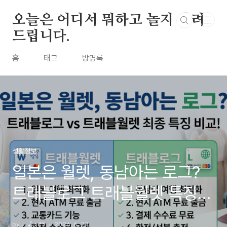
본문 바로가기
오늘은 어디서 뭐하고 놀지 알려
드립니다.
홈
태그
방명록
생활정보
일본은 월렛, 동남아는 로그?
트래블로그 트래블월렛 특징
최종 비교
by ♩♪♬**
2026. 6. 27.