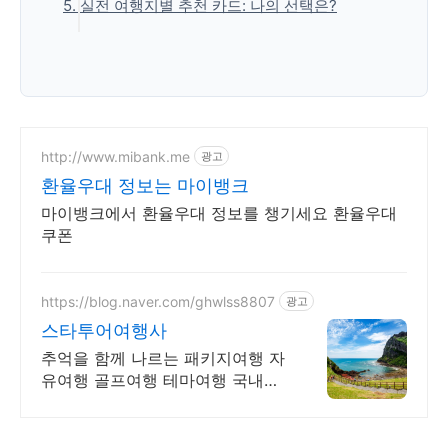
5. 실전 여행지별 추천 카드: 나의 선택은?
도 제한
4.2. 트래블로그의 단점: 하나은행 종속성과
5.1. 일본, 미국, 서유럽 중심의 깔끔한 여행자 -
1% 환급 수수료
> 트래블월렛 추천
5.2. 동남아, 대만, 중국 및 장기 배낭 여행자 -
> 트래블로그 추천
http://www.mibank.me
광고
5.3. 가장 이상적인 방법: 두 카드 모두 발급(크
환율우대 정보는 마이뱅크
로스백업)
마이뱅크에서 환율우대 정보를 챙기세요 환율우대
'생활정보' 카테고리의 다른 글
쿠폰
https://blog.naver.com/ghwlss8807
광고
스타투어여행사
추억을 함께 나르는 패키지여행 자
유여행 골프여행 테마여행 국내여
행 해외여행 전문 상담문의 항시
대기