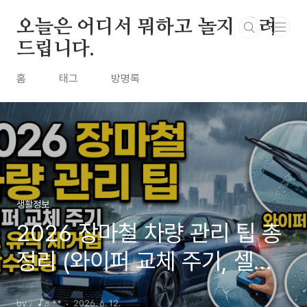
본문 바로가기
오늘은 어디서 뭐하고 놀지 알려
드립니다.
홈
태그
방명록
생활정보
2026 장마철 차량 관리 팁 총
정리 (와이퍼 교체 주기, 셀프
유막 제거법 및 발수코팅)
by ♩♪♬**
2026. 6. 12.