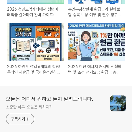
2026 청년도약계좌에서 청년미
본인부담상한제 환급금과 실비보
래적금 갈아타기 완벽 가이드: 불
험 중복 보상 여부 및 필수 청구
이익 없이 이자·기여금 다 챙기는
서류 완벽 가이드
법
2026 여권 만료일 6개월의 함정!
2026 한전 에너지 캐시백 신청방
온라인 재발급 및 국제운전면허증
법 및 조건 전기요금 환급금 총정
필수 체크
리
오늘은 어디서 뭐하고 놀지 알려드립니다.
소중한 하루, 오늘은 뭐하지?
구독하기