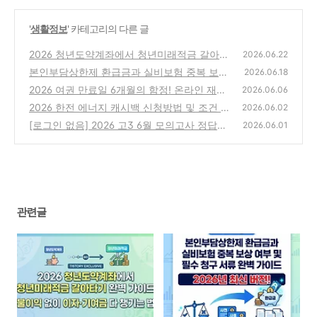
'
생활정보
' 카테고리의 다른 글
2026 청년도약계좌에서 청년미래적금 갈아타
2026.06.22
기 완벽 가이드: 불이익 없이 이자·기여금 다
본인부담상한제 환급금과 실비보험 중복 보상
2026.06.18
챙기는 법
여부 및 필수 청구 서류 완벽 가이드
(0)
2026 여권 만료일 6개월의 함정! 온라인 재발
(0)
2026.06.06
급 및 국제운전면허증 필수 체크
2026 한전 에너지 캐시백 신청방법 및 조건 전
(0)
2026.06.02
기요금 환급금 총정리
[로그인 없음] 2026 고3 6월 모의고사 정답지·
(1)
2026.06.01
문제지 PDF 한눈에 다운받기
(1)
관련글