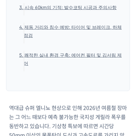
📌 유막이란 무엇이며 왜 생기는가?
3. 시속 60km의 기적: 발수코팅 시공과 주의사항
📌 실패 없는 셀프 유막 제거 5단계 프로세스
📌 발수코팅을 반드시 해야 하는 이유
4. 제동 거리와 침수 예방: 타이어 및 브레이크, 하체
📌 발수코팅 시공 시 극도로 주의해야 할 점
점검
📌 수막현상(Hydroplaning)을 방지하는 타이
5. 쾌적한 실내 환경 구축: 에어컨 필터 및 김서림 제
어 관리법
어
📌 빗길 브레이크 밀림 방지 및 카울 배수구 청
소
📌 에어컨 곰팡이 냄새 방지와 결로 건조법
📌 앞유리 김서림 즉시 해결법
'생활정보' 카테고리의 다른 글
역대급 슈퍼 엘니뇨 현상으로 인해 2026년 여름철 장마
는 그 어느 때보다 예측 불가능한 국지성 게릴라 폭우를
동반하고 있습니다. 기상청 특보에 따르면 시간당
50mm 이상의 물폭탄이 도심과 고속도로를 가리지 않