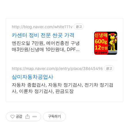
http://blog.naver.com/white111v
광고
카센터 정비 전문 싼곳 가격
엔진오일 7만원, 에어컨충전 구냉
매3만원/신냉매 10만원대, DPF클
리닝 20만원 엔진오일 7만원, 에어
컨충전 구냉매3만원/신냉매 10만
원대, DPF클리닝 20만원
https://map.naver.com/p/entry/place/38645496
광고
삼미자동차공업사
자동차 종합검사, 자동차 정기검사, 전기차 정기검
사, 이륜차 정기검사, 판금도장
공감
구독하기