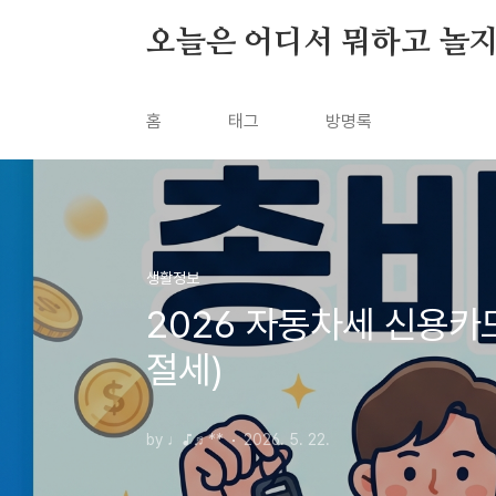
본문 바로가기
오늘은 어디서 뭐하고 놀지
홈
태그
방명록
생활정보
2026 자동차세 신용카드
절세)
by ♩♪♬**
2026. 5. 22.