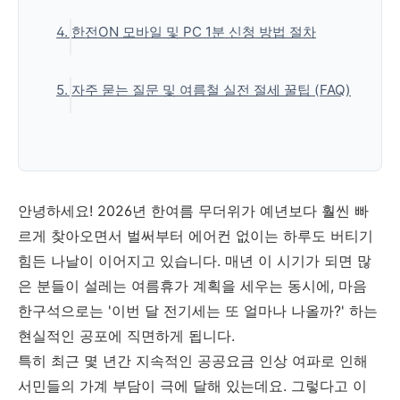
(1) 절감률은 어떻게 계산되나요?
4. 한전ON 모바일 및 PC 1분 신청 방법 절차
(2) 구간별 차등 지급 단가표 (1kWh당 금액)
(3) 정산된 캐시백 지급 방법
(1) PC(컴퓨터)를 이용한 웹 신청
5. 자주 묻는 질문 및 여름철 실전 절세 꿀팁 (FAQ)
(2) 모바일(스마트폰) 앱을 통한 간편 접수
Q1. 이번 달에 신청하면 지난달에 아낀 전기도
소급해서 캐시백을 주나요?
Q2. 중간에 다른 집으로 이사를 가게 되면 기
존 혜택은 소멸되나요?
안녕하세요! 2026년 한여름 무더위가 예년보다 훨씬 빠
💡 실전 팁: 에어컨 요금 70% 줄여 캐시백 최고
르게 찾아오면서 벌써부터 에어컨 없이는 하루도 버티기
구간 달성하는 비법
힘든 나날이 이어지고 있습니다. 매년 이 시기가 되면 많
은 분들이 설레는 여름휴가 계획을 세우는 동시에, 마음
'생활정보' 카테고리의 다른 글
한구석으로는 '이번 달 전기세는 또 얼마나 나올까?' 하는
현실적인 공포에 직면하게 됩니다.
특히 최근 몇 년간 지속적인 공공요금 인상 여파로 인해
서민들의 가계 부담이 극에 달해 있는데요. 그렇다고 이