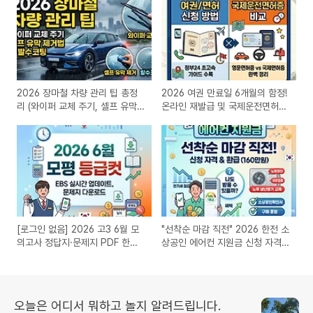
2026 장마철 차량 관리 팁 총정
2026 여권 만료일 6개월의 함정!
리 (와이퍼 교체 주기, 셀프 유막
온라인 재발급 및 국제운전면허증
제거법 및 발수코팅)
필수 체크
[로그인 없음] 2026 고3 6월 모
"선착순 마감 직전" 2026 한전 소
의고사 정답지·문제지 PDF 한눈
상공인 에어컨 지원금 신청 자격
에 다운받기
(160만원 환급)
오늘은 어디서 뭐하고 놀지 알려드립니다.