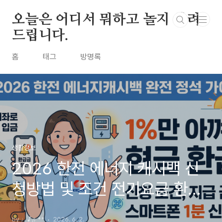
본문 바로가기
오늘은 어디서 뭐하고 놀지 알려
드립니다.
홈
태그
방명록
생활정보
2026 한전 에너지 캐시백 신
청방법 및 조건 전기요금 환급
금 총정리
by ♩♪♬**
2026. 6. 2.