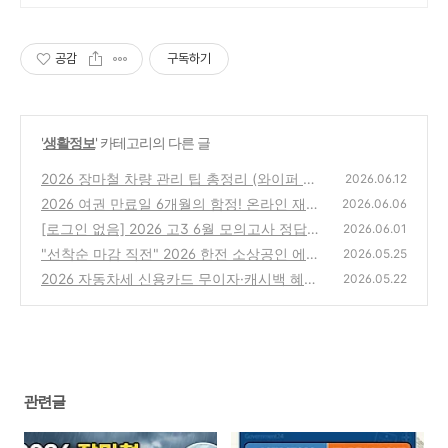
공감
구독하기
'
생활정보
' 카테고리의 다른 글
2026 장마철 차량 관리 팁 총정리 (와이퍼 교
2026.06.12
체 주기, 셀프 유막 제거법 및 발수코팅)
2026 여권 만료일 6개월의 함정! 온라인 재발
(0)
2026.06.06
급 및 국제운전면허증 필수 체크
[로그인 없음] 2026 고3 6월 모의고사 정답지·
(0)
2026.06.01
문제지 PDF 한눈에 다운받기
"선착순 마감 직전" 2026 한전 소상공인 에어
(1)
2026.05.25
컨 지원금 신청 자격 (160만원 환급)
2026 자동차세 신용카드 무이자·캐시백 혜택
(1)
2026.05.22
총비교 (국민·신한·삼성 추천 + 연납 절세)
(0)
관련글