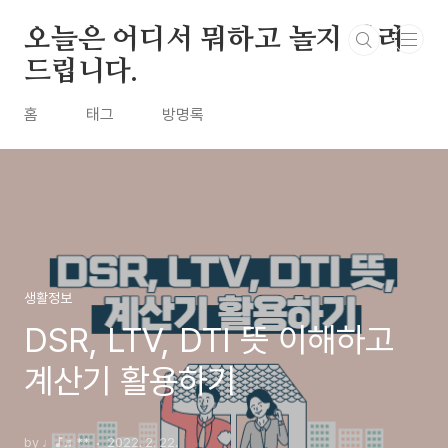
본문 바로가기
오늘은 어디서 뭐하고 놀지 알려
드립니다.
홈
태그
방명록
생활정보
DSR, LTV, DTI 뜻 이해하고
계산기 활용하기
by ♩♪♬**
2022. 2. 22.