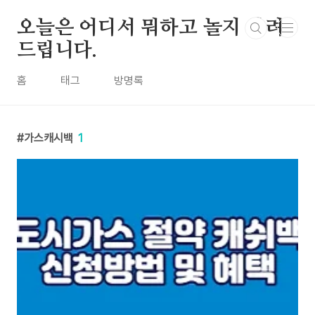
본문 바로가기
오늘은 어디서 뭐하고 놀지 알려
드립니다.
홈
태그
방명록
가스캐시백
1