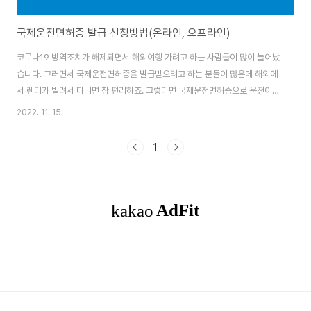
국제운전면허증 발급 신청방법(온라인, 오프라인)
코로나19 방역조치가 해제되면서 해외여행 가려고 하는 사람들이 많이 늘어났
습니다. 그러면서 국제운전면허증을 발급받으려고 하는 분들이 많은데 해외에
서 렌터카 빌려서 다니면 참 편리하죠. 그렇다면 국제운전면허증으로 운전이
가능한 국가와 국제운전면허증 발급 신청방법에 대해 안내드리도록 하겠습니
2022. 11. 15.
다. 목차 국제운전면허 가능 국가 한국에서 발급받은 국제운전면허증으로 운전
가능한 국가는 아래와 같은데 제네바 협약을 체결한 나라에서 가능하며 베트남
1
의 경우 제네바 협약 가입국이지만 현재 우리나라 국제운전면허증 사용이 불가
능합니다. 발급 주의사항 국제운전면허증을 발급받으려고 할 때 도로교통법을
위반해 부과된 범칙금이나 과태료가 미납으로 되어 있다면 발급을 거부당할 수
있으니 미납 과태료가 있다면 미리 납부하시기 바랍니다...