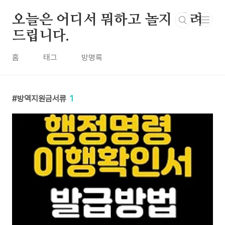
본문 바로가기
오늘은 어디서 뭐하고 놀지 알려
드립니다.
홈
태그
방명록
방역지원금서류
1