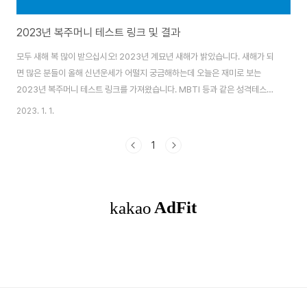
2023년 복주머니 테스트 링크 및 결과
모두 새해 복 많이 받으십시오! 2023년 계묘년 새해가 밝았습니다. 새해가 되
면 많은 분들이 올해 신년운세가 어떨지 궁금해하는데 오늘은 재미로 보는
2023년 복주머니 테스트 링크를 가져왔습니다. MBTI 등과 같은 성격테스트
가 유행인데 이 복주머니 테스트도 유사한 테스트라고 보시면 되겠습니다. 그
2023. 1. 1.
럼 아래에서 확인해 보실까요? 목차 2023년 복주머니 테스트 복주머니 테스
트하러 가기 복주머니 테스트는 총 12문항으로 되어 있어 간단하게 해 볼 수 있
1
고 결과까지 읽는데 약 2~3분 정도 소요되는 것 같습니다. 문항의 내용은 아래
와 같습니다. 1. 새해 운세를 점치고 싶을 때 나는? 👉 유명한 점집이나 사주카
페를 방문한다. 👉 전화 신점이나 사주 어플을 이용한다. 2. 나는 보통 연휴에
👉 집에서 쉬면서 ..