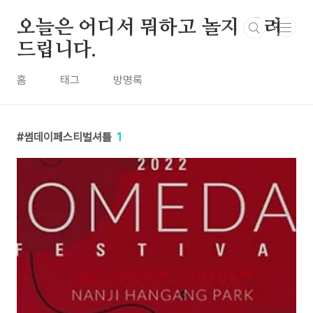
본문 바로가기
오늘은 어디서 뭐하고 놀지 알려
드립니다.
홈
태그
방명록
썸데이페스티벌셔틀
1