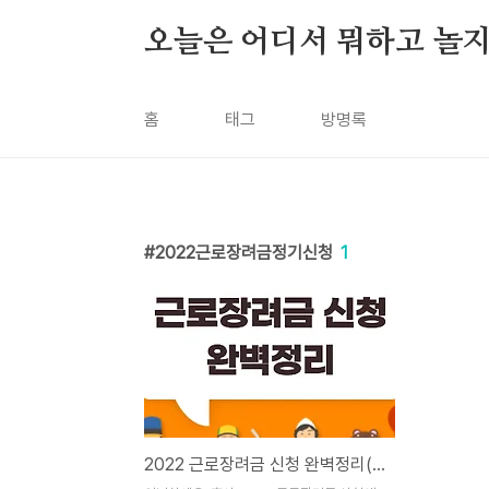
본문 바로가기
오늘은 어디서 뭐하고 놀지
홈
태그
방명록
2022근로장려금정기신청
1
2022 근로장려금 신청 완벽정리(신청기간, 방법, 상한액 등)