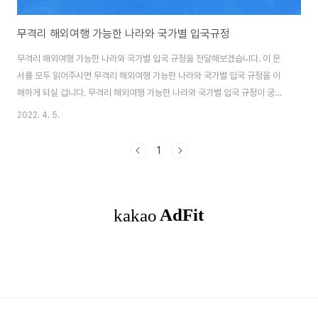
무격리 해외여행 가능한 나라와 국가별 입국규정
무격리 해외여행 가능한 나라와 국가별 입국 규정을 전달해보겠습니다. 이 문
서를 모두 읽어주시면 무격리 해외여행 가능한 나라와 국가별 입국 규정을 이
해하게 되실 겁니다. 무격리 해외여행 가능한 나라와 국가별 입국 규정이 궁금
하시다면 반드시 모두 읽어주세요. 이제 아래에서 전부 알려드리겠습니다. 해
2022. 4. 5.
외에서 한국으로 입국할 경우 자가격리를 면제해주는 기준이 발표되어 해외여
행에 대한 기대감이 한층 높아졌습니다. 아마 해외여행을 나가기 망설여졌던
1
가장 큰 부분이 입국 후 자가 격리하는 것이었을 텐데 백신 완료 자라면 입국 후
격리 없이 여행이 가능합니다. 목차 1. 해외입국자 자가격리 면제 기준 백신 3
차 접종 완료자 백신 2차 접종 후 14일~180일에 해당하는 자(얀센은 1차 접
종 후 14~180일) 미접종자는..