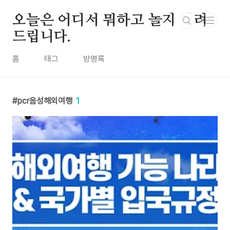
본문 바로가기
오늘은 어디서 뭐하고 놀지 알려
드립니다.
홈
태그
방명록
pcr음성해외여행
1