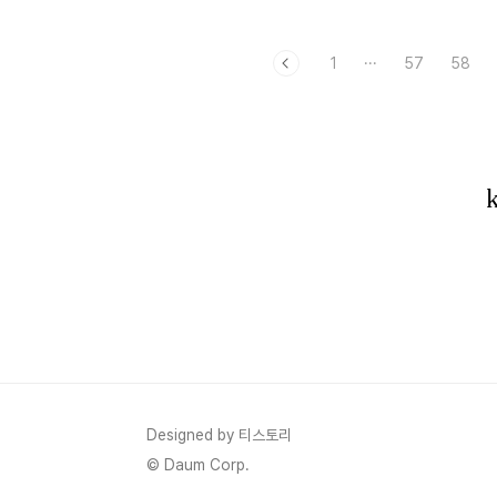
장일, 입장권, 시설 정보 총정리가 궁금하시
다면 모두 
다면 끝까지 읽어주세요. 이제 아래에서 전부
공유해드리겠
1
···
57
58
알려드리겠습니다. 부산 기장에 새로 오픈하
휴가비를 받
는 부산 롯데월드! 제2 롯데월드라고 해서 서
니다. 선착
울에 사는 저도 꼭 한 번 가봐야지 하고 개장
것이니 꼭 잊
일을 기다리고 있는데 드디어 2022년 3월
시 신청하는 
31일(목)에 개장을 한다고 합니다. 그럼 오늘
지원사업이란
은 부산 롯데월드에 대한 모든 것을 알아볼게
와 기업이 
요! 목차 1. 부산 롯데월드 입장권 가격 부산
원하는 사업으
롯데월드도 잠실 롯데월드와 마찬가지로 종
도록 도와주
일권과 오후권이 있습니다. 성인 청소년 어린
기준 여유 없
이/경로 ..
위, 워라밸 3
Designed by 티스토리
© Daum Corp.