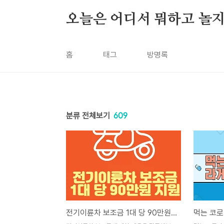
본문 바로가기
오늘은 어디서 뭐하고 놀지
홈
태그
방명록
분류 전체보기
609
전기이륜차 보조금 1대 당 90만원 지원