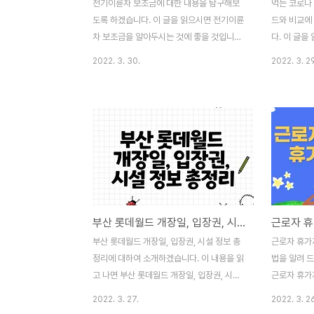
전기이륜차 보조금에 대한 내용을 탐구해보
먹는 코로나
도록 하겠습니다. 이 글을 읽으시면 전기이륜
드와 비교에
차 보조금을 알아두시는 것에 좋을 것입니다.
다. 이 글을
전기이륜차 보조금의 지식이 필요하시다면
료제 라게브
2022. 3. 30.
2022. 3. 29
끝까지 읽어주세요. 이제 아래에서 알아봅시
해하게 되실
다. 환경부에서 대기오염 물질을 저감하고 소
라게브리오 
음 문제를 해결하기 위해 전기 이륜차 보조금
필요하다면 
을 지원한다고 밝혔습니다. 전기 자동차뿐 아
서 정보를 
니라 전기 이륜차까지 보조금을 지원한다고
드에 이어 머
하니 전기 이륜차 구매를 망설였던 분들께 좋
브리오가 식
은 소식이 아닐 수 없겠습니다. 그럼 전기 이
라의 두 번
륜차 보조금 지원에 대해 알아볼까요? 목차
다. 코로나
1. 전기이륜차 보조금 지급 대상제품 총 100
수량이 턱없
부산 롯데월드 개장일, 입장권, 시설 정보 총정리
여 종의 모델에 대해 전기 이륜차 보조금을
용 승인되었
지급합니다. 리스트는 아래를 참고해주시면
고 부작용은
부산 롯데월드 개장일, 입장권, 시설 정보 총
근로자 휴가
되겠습니다. 경형, 소형, 대형, 기타형으로 분
떤 차이가 
정리에 대하여 소개하겠습니다. 이 내용을 읽
법을 알려 
류되어 있으니 확인해보시면 ..
목차 1. 라
고 나면 부산 롯데월드 개장일, 입장권, 시설
근로자 휴가
정보 총정리를 알아두시는 것에 보탬이 될 것
법을 이해하
2022. 3. 27.
2022. 3. 2
이라고 기대하고 있습니다. 부산 롯데월드 개
업 참여해 