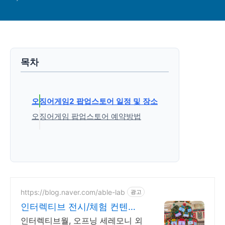
목차
오징어게임2 팝업스토어 일정 및 장소
오징어게임 팝업스토어 예약방법
'일상 속 놀거리' 카테고리의 다른 글
https://blog.naver.com/able-lab
광고
인터렉티브 전시/체험 컨텐츠
이제는 참여형 콘텐츠의 시대
인터렉티브월, 오프닝 세레모니 외