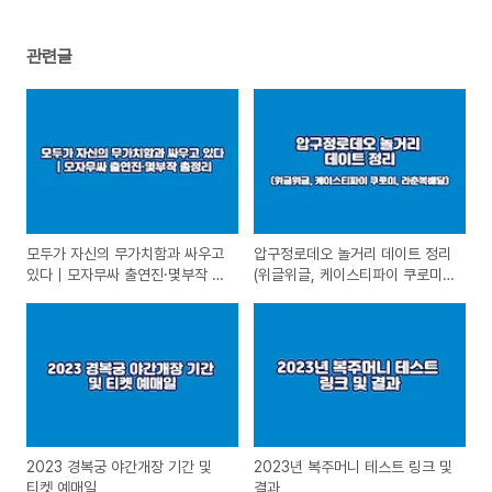
관련글
모두가 자신의 무가치함과 싸우고
압구정로데오 놀거리 데이트 정리
있다｜모자무싸 출연진·몇부작 총
(위글위글, 케이스티파이 쿠로미,
정리
라춘복배달)
2023 경복궁 야간개장 기간 및
2023년 복주머니 테스트 링크 및
티켓 예매일
결과