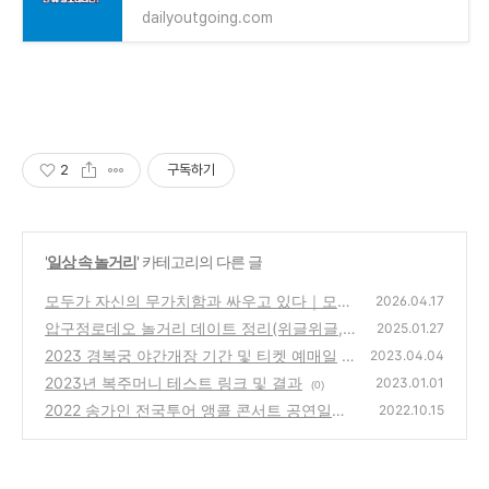
dailyoutgoing.com
2
구독하기
'
일상 속 놀거리
' 카테고리의 다른 글
모두가 자신의 무가치함과 싸우고 있다｜모자
2026.04.17
무싸 출연진·몇부작 총정리
압구정로데오 놀거리 데이트 정리(위글위글,
(0)
2025.01.27
케이스티파이 쿠로미, 라춘복배달)
2023 경복궁 야간개장 기간 및 티켓 예매일
(1)
2023.04.04
2023년 복주머니 테스트 링크 및 결과
(0)
2023.01.01
(0)
2022 송가인 전국투어 앵콜 콘서트 공연일정
2022.10.15
및 티켓예매
(0)