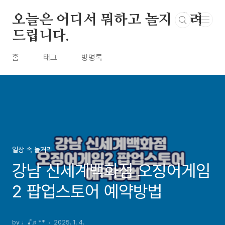
본문 바로가기
오늘은 어디서 뭐하고 놀지 알려
드립니다.
홈
태그
방명록
일상 속 놀거리
강남 신세계백화점 오징어게임
2 팝업스토어 예약방법
by ♩♪♬**
2025. 1. 4.