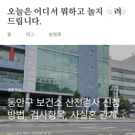
본문 바로가기
오늘은 어디서 뭐하고 놀지 알려
드립니다.
홈
태그
방명록
생활정보
동안구 보건소 산전검사 신청
방법, 검사항목, 사실혼 관계
총정리
by ♩♪♬**
2024. 9. 9.