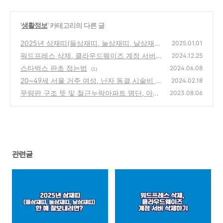
'
생활정보
' 카테고리의 다른 글
2025년 삼재띠(들삼재띠, 눌삼재띠, 날삼재
2025.01.01
띠) 한 해 잘 보내려면?
워드프레스 삭제, 클라우드웨이즈 계정 서버
(6)
2024.12.25
삭제하기
스타벅스 판초 접는법
(5)
2024.06.08
(1)
20~49세 서울 거주 여성, 난자 동결 시술비 2
2024.02.18
00만 원 지원 확대
무량판 구조 뜻 및 철근누락아파트 명단, 아파
(2)
2023.08.06
트 구조 확인
(0)
관련글