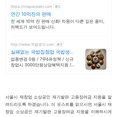
https://chapandakr.com
광고
연간 10억잔의 판매
전 세계 10억 잔 판매 신화! 차원이 다른 깊은 풍미,
차백도가 보여드립니다.
http://www.국밥생각.com
광고
실패없는 국밥집창업 국밥생각
인건비 절감과 높은 마진율!
업종변경 0원 / 7무6유정책 / 신규
창업시 3000만원상당혜택지원 /
간판지원 초보도 가능한 원팩 시스
템, 유행 타지 않는 국밥생각으로
안정적인 고매출 시작!
서울시 재창업 소상공인 재기발판 고용장려금 지원을 알
려드리도록 하겠습니다. 이 포스트를 읽으시면 서울시 재
창업 소상공인 재기발판 고용장려금 지원을 이해하시게