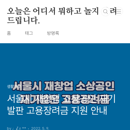
본문 바로가기
오늘은 어디서 뭐하고 놀지 알려
드립니다.
홈
태그
방명록
생활정보
서울시 재창업 소상공인 재기
발판 고용장려금 지원 안내
by ♩♪♬**
2022. 5. 9.