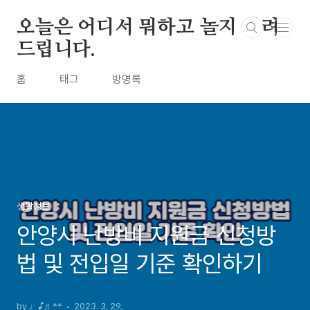
본문 바로가기
오늘은 어디서 뭐하고 놀지 알려
드립니다.
홈
태그
방명록
생활정보
안양시 난방비 지원금 신청방
법 및 전입일 기준 확인하기
by ♩♪♬**
2023. 3. 29.