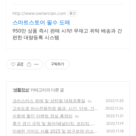
http://www.ownerclan.com
광고
스마트스토어 필수 도매
950만 상품 즉시 판매 시작! 무재고 위탁 배송과 간
편한 대량등록 시스템
공감
구독하기
'
생활정보
' 카테고리의 다른 글
크리스마스 유래 및 성탄절 대체공휴일
2022.11.25
(1)
고속도로 버스전용차로 벌금, 시간, 단속, 기준
2022.11.24
수험생 할인 이벤트 정보 총정리
(4)
2022.11.21
(0)
축구 경기 규칙 및 용어(페널티킥, 프리킥, 승
2022.11.19
부차기 등)
미쉐린 가이드 서울 2023 및 빕구르망 리스트
(0)
2022.11.18