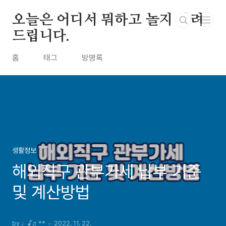
본문 바로가기
오늘은 어디서 뭐하고 놀지 알려
드립니다.
홈
태그
방명록
생활정보
해외직구 관부가세 납부 기준
및 계산방법
by ♩♪♬**
2022. 11. 22.