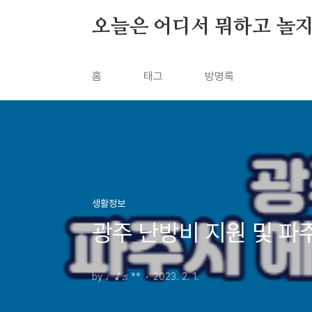
본문 바로가기
오늘은 어디서 뭐하고 놀지
홈
태그
방명록
생활정보
광주 난방비 지원 및 파
by ♩♪♬**
2023. 2. 1.