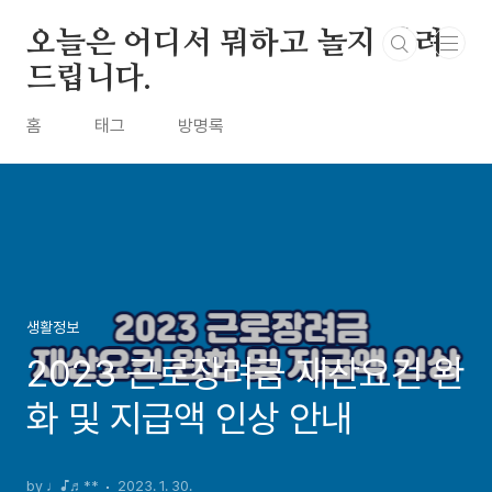
본문 바로가기
오늘은 어디서 뭐하고 놀지 알려
드립니다.
홈
태그
방명록
생활정보
2023 근로장려금 재산요건 완
화 및 지급액 인상 안내
by ♩♪♬**
2023. 1. 30.