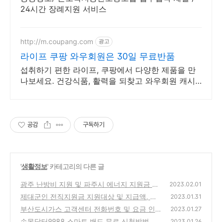
24시간 장례지원 서비스
http://m.coupang.com
광고
라이프 쿠팡 와우회원은 30일 무료반품
섭취하기 편한 라이프, 쿠팡에서 다양한 제품을 만
나보세요. 건강식품, 활력을 되찾고 와우회원 캐시
적립도 받으세요.
공감
구독하기
'
생활정보
' 카테고리의 다른 글
광주 난방비 지원 및 파주시 에너지 지원금 신
2023.02.01
청방법
제대군인 전직지원금 지원대상 및 지급액, 신
(0)
2023.01.31
청방법
부산도시가스 고객센터 전화번호 및 요금 인
(0)
2023.01.27
상, 절약방법
손목닥터9988 스마트 밴드 무료 신청방법 및
(0)
2023.01.26