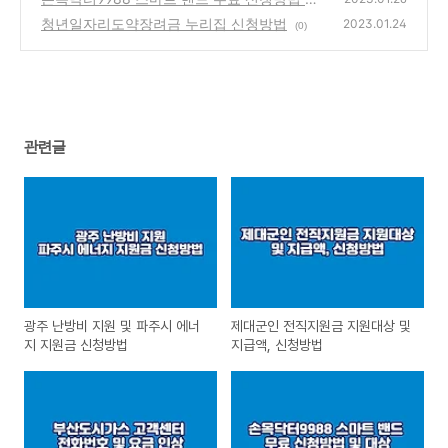
대상
청년일자리도약장려금 누리집 신청방법
(0)
2023.01.24
(0)
관련글
광주 난방비 지원 및 파주시 에너
제대군인 전직지원금 지원대상 및
지 지원금 신청방법
지급액, 신청방법