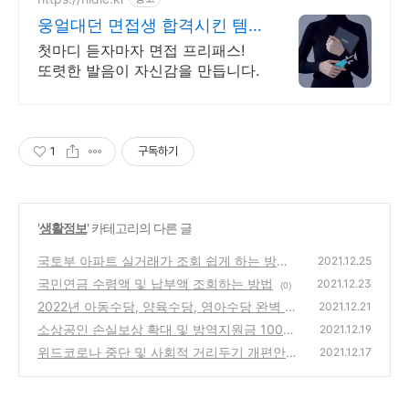
웅얼대던 면접생 합격시킨 템
면접 합격 필수템
첫마디 듣자마자 면접 프리패스!
또렷한 발음이 자신감을 만듭니다.
1
구독하기
'
생활정보
' 카테고리의 다른 글
국토부 아파트 실거래가 조회 쉽게 하는 방법
2021.12.25
국민연금 수령액 및 납부액 조회하는 방법
(1)
2021.12.23
(0)
2022년 아동수당, 양육수당, 영아수당 완벽 정
2021.12.21
리
소상공인 손실보상 확대 및 방역지원금 100만
(0)
2021.12.19
원 신청방법
위드코로나 중단 및 사회적 거리두기 개편안
(0)
2021.12.17
완벽정리
(0)