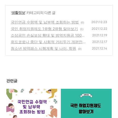
'
생활정보
' 카테고리의 다른 글
국민연금 수령액 및 납부액 조회하는 방법
2021.12.23
(0)
국민 취업지원제도 1유형 2유형 알아보기
2021.12.22
(1)
소상공인 손실보상 확대 및 방역지원금 100만
2021.12.19
원 신청방법
위드코로나 중단 및 사회적 거리두기 개편안
(0)
2021.12.17
완벽정리
청소년 방역패스 시행계획 및 나이, 학원
(0)
2021.12.14
(0)
관련글