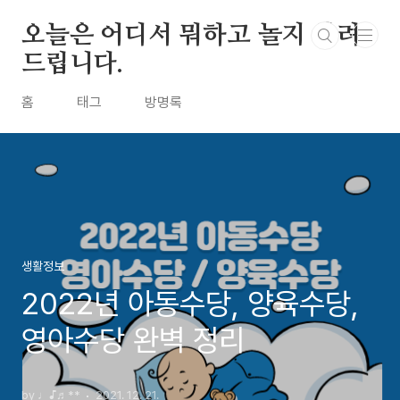
본문 바로가기
오늘은 어디서 뭐하고 놀지 알려
드립니다.
홈
태그
방명록
생활정보
2022년 아동수당, 양육수당,
영아수당 완벽 정리
by ♩♪♬**
2021. 12. 21.