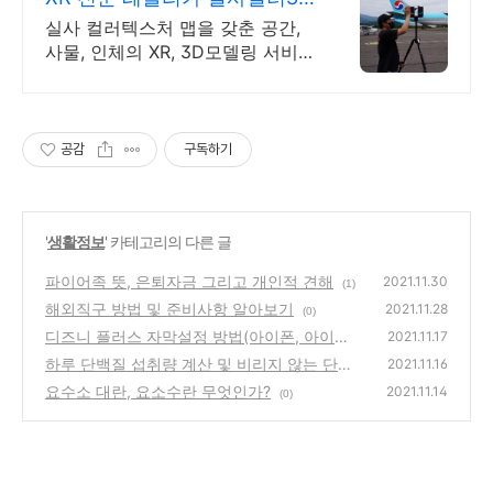
스캔 서비스 전문
실사 컬러텍스처 맵을 갖춘 공간,
사물, 인체의 XR, 3D모델링 서비스
가변형 포토스캔부스, 편광세팅,
하일라이트 제거, 실사 컬러맵, 고
해상도 3D스캔
공감
구독하기
'
생활정보
' 카테고리의 다른 글
파이어족 뜻, 은퇴자금 그리고 개인적 견해
2021.11.30
(1)
해외직구 방법 및 준비사항 알아보기
2021.11.28
(0)
디즈니 플러스 자막설정 방법(아이폰, 아이패
2021.11.17
드 버전)
하루 단백질 섭취량 계산 및 비리지 않는 단백
(2)
2021.11.16
질 보충제 음료
요수소 대란, 요소수란 무엇인가?
(0)
2021.11.14
(0)