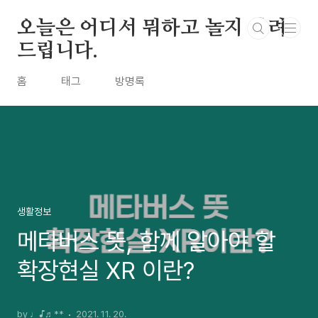
본문 바로가기
오늘은 어디서 뭐하고 놀지 알려
드립니다.
홈
태그
방명록
생활정보
메타버스 뜻, 함께 알아야 할
확장현실 XR 이란?
by ♩♪♬**
2021. 11. 20.