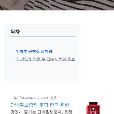
목차
1. 하루 단백질 섭취량
2. 맛있게 먹을 수 있는 단백질 음료
(1)단백질
(2)BCAA
(3)류신
'생활정보' 카테고리의 다른 글
http://m.coupang.com
광고
단백질보충제 쿠팡 활력 위한
단백질 영양 보충
맛있게 즐기는 단백질보충제, 로켓