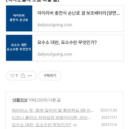
아이리버 충전식 손난로 겸 보조배터리(양면발열, C타입)
dailyoutgoing.com
요수소 대란, 요소수란 무엇인가?
dailyoutgoing.com
1
구독하기
'
생활정보
' 카테고리의 다른 글
메타버스 뜻, 함께 알아야 할 확장현실 XR 이
2021.11.20
란?
디즈니 플러스 자막설정 방법(아이폰, 아이패
(0)
2021.11.17
드 버전)
요수소 대란, 요소수란 무엇인가?
(2)
2021.11.14
(0)