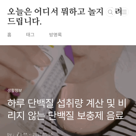
본문 바로가기
오늘은 어디서 뭐하고 놀지 알려
드립니다.
홈
태그
방명록
생활정보
하루 단백질 섭취량 계산 및 비
리지 않는 단백질 보충제 음료
by ♩♪♬**
2021. 11. 16.