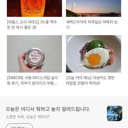
[데블스 도어 여의도] ifc몰 맥주
재택근무자의 하루일상 파헤쳐 보
한 잔 하기 좋은 곳!
기
[SABON] 사봉 바디스크럽 실사
[오늘 저녁 메뉴] 아보카도 명란
용 후기, 피부가 맑아지고 부들부
비빔밥 만들어 먹어요!
들해짐!
오늘은 어디서 뭐하고 놀지 알려드립니다.
소중한 하루, 오늘은 뭐하지?