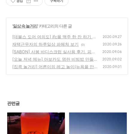
공감
구독하기
'
일상 속 놀거리
' 카테고리의 다른 글
[데블스 도어 여의도] ifc몰 맥주 한 잔 하기 좋
2020.09.27
은 곳!
재택근무자의 하루일상 파헤쳐 보기
(0)
2020.09.26
(0)
[SABON] 사봉 바디스크럽 실사용 후기, 피부
2020.09.06
가 맑아지고 부들부들해짐!
[오늘 저녁 메뉴] 아보카도 명란 비빔밥 만들어
(0)
2020.09.02
먹어요!
[집콕 놀거리] 어른이의 레고 놀이(뉴욕을 만
(0)
2020.09.01
들자!)
(0)
관련글