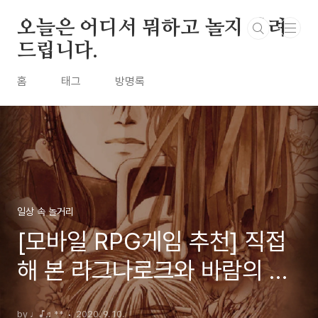
본문 바로가기
오늘은 어디서 뭐하고 놀지 알려
드립니다.
홈
태그
방명록
일상 속 놀거리
[모바일 RPG게임 추천] 직접
해 본 라그나로크와 바람의 나
라
by ♩♪♬**
2020. 9. 10.