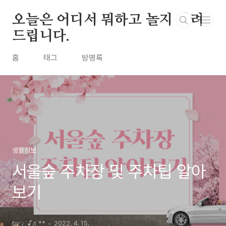
본문 바로가기
오늘은 어디서 뭐하고 놀지 알려
드립니다.
홈
태그
방명록
생활정보
서울숲 주차장 및 주차팁 알아
보기
by ♩♪♬**
2022. 4. 15.