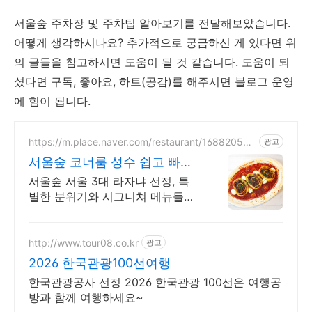
서울숲 주차장 및 주차팁 알아보기를 전달해보았습니다.
어떻게 생각하시나요? 추가적으로 궁금하신 게 있다면 위
의 글들을 참고하시면 도움이 될 것 같습니다. 도움이 되
셨다면 구독, 좋아요, 하트(공감)를 해주시면 블로그 운영
에 힘이 됩니다.
https://m.place.naver.com/restaurant/168820531
광고
6
서울숲 코너룸 성수 쉽고 빠른
네이버 예약
서울숲 서울 3대 라자냐 선정, 특
별한 분위기와 시그니쳐 메뉴들이
가득! 40명까지 수용가능한 넓은
매장에서 데이트, 회식, 모임을 즐
겨보세요
http://www.tour08.co.kr
광고
2026 한국관광100선여행
한국관광공사 선정 2026 한국관광 100선은 여행공
방과 함께 여행하세요~