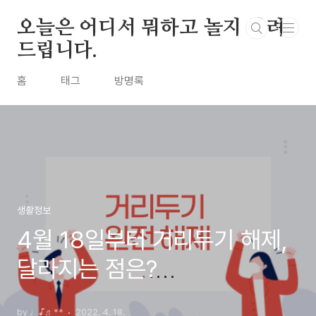
본문 바로가기
오늘은 어디서 뭐하고 놀지 알려
드립니다.
홈
태그
방명록
생활정보
4월 18일부터 거리두기 해제,
달라지는 점은?
by ♩♪♬**
2022. 4. 18.