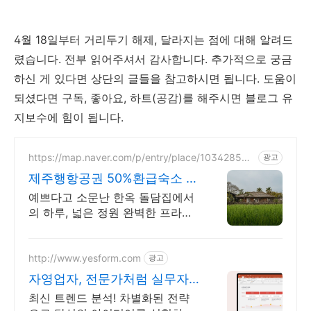
4월 18일부터 거리두기 해제, 달라지는 점에 대해 알려드
렸습니다. 전부 읽어주셔서 감사합니다. 추가적으로 궁금
하신 게 있다면 상단의 글들을 참고하시면 됩니다. 도움이
되셨다면 구독, 좋아요, 하트(공감)를 해주시면 블로그 유
지보수에 힘이 됩니다.
https://map.naver.com/p/entry/place/103428553
광고
2
제주행항공권 50%환급숙소 대
가족형 감성돌집 8인까지
예쁘다고 소문난 한옥 돌담집에서
의 하루, 넓은 정원 완벽한 프라이
빗, 돌담 자쿠지 넓고 탁트인 평상
뷰, 감성주점 스타일 별도 전용 다
이닝공간, 침실3, 욕실2,
http://www.yesform.com
광고
자영업자, 전문가처럼 실무자
가 추천하는 서식
최신 트렌드 분석! 차별화된 전략