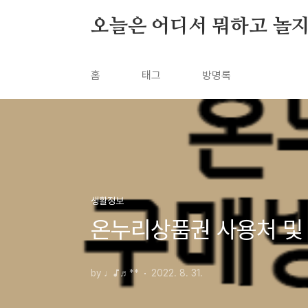
본문 바로가기
오늘은 어디서 뭐하고 놀지
홈
태그
방명록
생활정보
온누리상품권 사용처 및
by ♩♪♬**
2022. 8. 31.