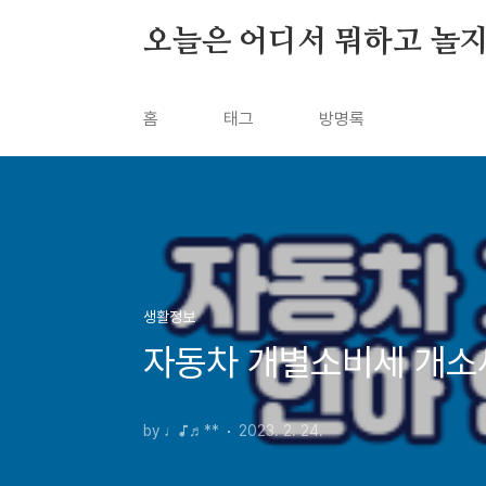
본문 바로가기
오늘은 어디서 뭐하고 놀지
홈
태그
방명록
생활정보
자동차 개별소비세 개소세
by ♩♪♬**
2023. 2. 24.