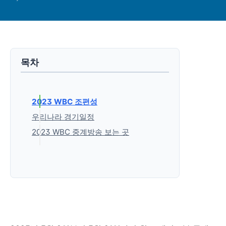
목차
2023 WBC 조편성
우리나라 경기일정
2023 WBC 중계방송 보는 곳
✔방송3사(MBC, KBS, SBS)
✔쿠팡플레이
✔네이버 스포츠
✔SPOTV NOW(스포티비 나우)
'생활정보' 카테고리의 다른 글