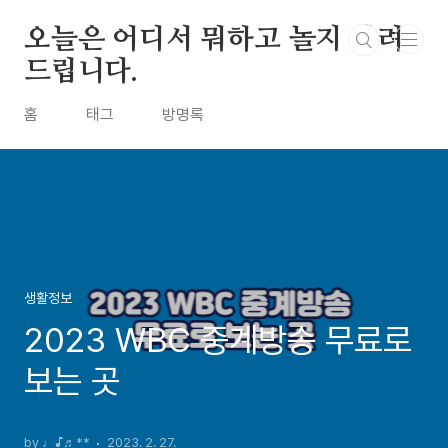
본문 바로가기
오늘은 어디서 뭐하고 놀지 알려
드립니다.
홈
태그
방명록
생활정보
2023 WBC 중계방송 무료로
보는 곳
by ♩♪♬**
2023. 2. 27.