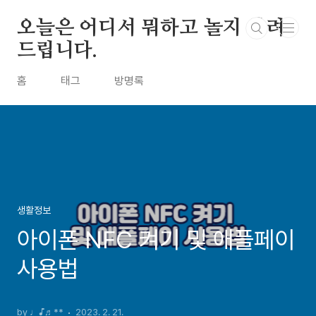
본문 바로가기
오늘은 어디서 뭐하고 놀지 알려
드립니다.
홈
태그
방명록
생활정보
아이폰 NFC 켜기 및 애플페이
사용법
by ♩♪♬**
2023. 2. 21.