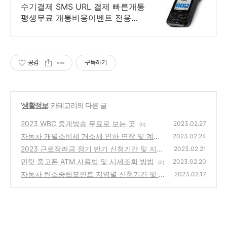
수기결제 SMS URL 결제 빠른개통
평생무료 개통비용이벤트 전용어
플무료 익일입금
공감
구독하기
'
생활정보
' 카테고리의 다른 글
2023 WBC 중계방송 무료로 보는 곳
2023.02.27
(0)
자동차 개별소비세 개소세 인하 연장 및 계산
2023.02.24
방법
2023 근로장려금 정기 반기 신청기간 및 지급
(0)
2023.02.21
일
민팃 중고폰 ATM 사용법 및 시세조회 방법
(0)
2023.02.20
(0)
자동차 탄소중립포인트 지역별 신청기간 및 신
2023.02.17
청방법
(1)