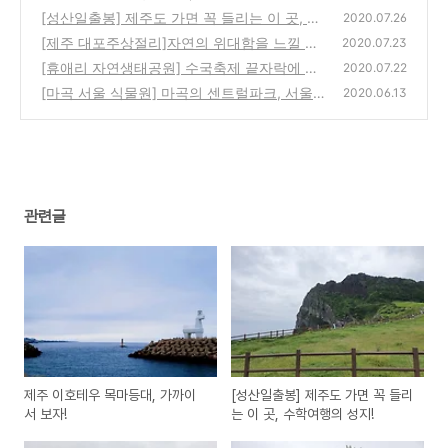
[성산일출봉] 제주도 가면 꼭 들리는 이 곳, 수
2020.07.26
학여행의 성지!
[제주 대포주상절리]자연의 위대함을 느낄 수
(0)
2020.07.23
있는 곳, 사진촬영의 명소!
[휴애리 자연생태공원] 수국축제 끝자락에 다
(0)
2020.07.22
녀온 제주 휴애리!
[마곡 서울 식물원] 마곡의 센트럴파크, 서울
(0)
2020.06.13
식물원
(0)
관련글
제주 이호테우 목마등대, 가까이
[성산일출봉] 제주도 가면 꼭 들리
서 보자!
는 이 곳, 수학여행의 성지!