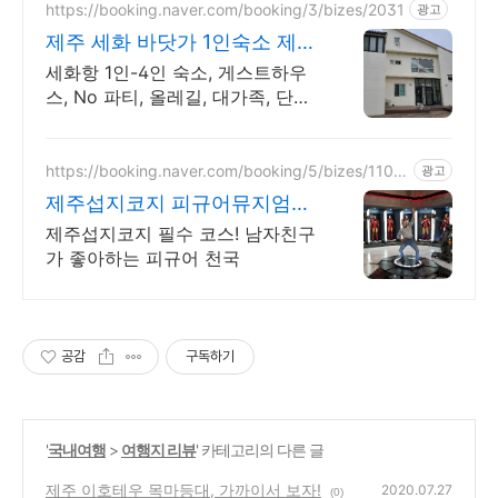
https://booking.naver.com/booking/3/bizes/2031
광고
제주 세화 바닷가 1인숙소 제주
도 구좌읍 가족 단체펜션
세화항 1인-4인 숙소, 게스트하우
스, No 파티, 올레길, 대가족, 단체
숙소 세화항 1인숙소, 2인~4인실,
단체숙소, 대가족 독채, 올레길 20,
21코스
https://booking.naver.com/booking/5/bizes/1109
광고
87
제주섭지코지 피규어뮤지엄제
주 제주도 아이들과 가볼만한
제주섭지코지 필수 코스! 남자친구
곳
가 좋아하는 피규어 천국
공감
구독하기
'
국내여행
>
여행지 리뷰
' 카테고리의 다른 글
제주 이호테우 목마등대, 가까이서 보자!
2020.07.27
(0)