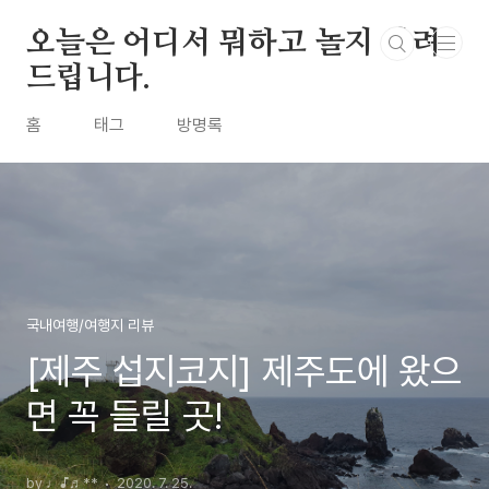
본문 바로가기
오늘은 어디서 뭐하고 놀지 알려
드립니다.
홈
태그
방명록
국내여행/여행지 리뷰
[제주 섭지코지] 제주도에 왔으
면 꼭 들릴 곳!
by ♩♪♬**
2020. 7. 25.