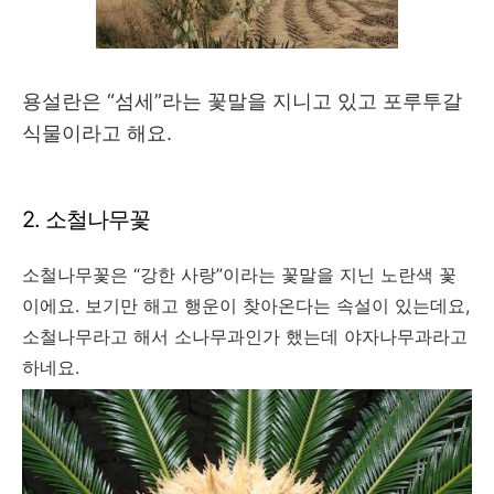
용설란은 “섬세”라는 꽃말을 지니고 있고 포루투갈
식물이라고 해요.
2. 소철나무꽃
소철나무꽃은 “강한 사랑”이라는 꽃말을 지닌 노란색 꽃
이에요. 보기만 해고 행운이 찾아온다는 속설이 있는데요,
소철나무라고 해서 소나무과인가 했는데 야자나무과라고
하네요.