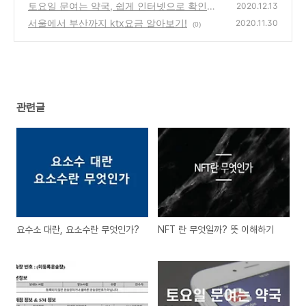
토요일 문여는 약국, 쉽게 인터넷으로 확인하
2020.12.13
는 방법
서울에서 부산까지 ktx요금 알아보기!
(0)
2020.11.30
(0)
관련글
요수소 대란, 요소수란 무엇인가?
NFT 란 무엇일까? 뜻 이해하기