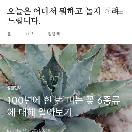
본문 바로가기
오늘은 어디서 뭐하고 놀지 알려
드립니다.
홈
태그
방명록
생활정보
100년에 한 번 피는 꽃 6종류
에 대해 알아보기
by ♩♪♬**
2021. 3. 19.