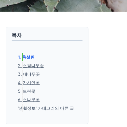
목차
1. 용설란
2. 소철나무꽃
3. 대나무꽃
4. 가시연꽃
5. 토란꽃
6. 소나무꽃
'생활정보' 카테고리의 다른 글