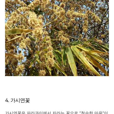
4. 가시연꽃
가시연꽃은 파라과이에서 자라는 꽃으로 “청순한 마음”이