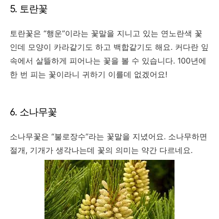
5. 토란꽃
토란꽃은 “행운”이라는 꽃말을 지니고 있는 연노란색 꽃
인데 모양이 카라같기도 하고 백합같기도 해요. 커다란 잎
속에서 살뜰하게 피어나는 꽃을 볼 수 있습니다. 100년에
한 번 피는 꽃이라니 귀하기 이를데 없겠어요!
6. 소나무꽃
소나무꽃은 “불로장수”라는 꽃말을 지녔어요. 소나무하면
절개, 기개가 생각나는데 꽃의 의미는 약간 다르네요.