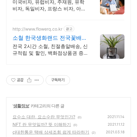
미국비자, 유럽비자, 주재원, 유학
비자, 독일비자, 프랑스 비자, 아프
리카 비자
http://www.flowerq.co.kr
광고
소철 한국생화랜드 전국꽃배달
총알배송
전국 2시간 소철, 친절총알배송, 신
규적립 및 할인, 백화점상품권 증
정
공감
구독하기
'
생활정보
' 카테고리의 다른 글
요수소 대란, 요소수란 무엇인가?
2021.11.14
(0)
NFT 란 무엇일까? 뜻 이해하기
2021.11.12
(0)
cj대한통운 택배 상세조회 쉽게 따라하기
2021.03.18
(2)