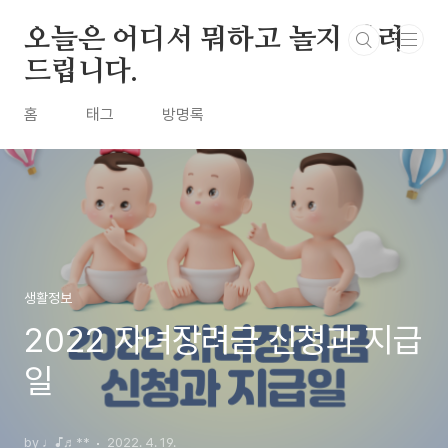
본문 바로가기
오늘은 어디서 뭐하고 놀지 알려
드립니다.
홈
태그
방명록
생활정보
2022 자녀장려금 신청과 지급
일
by ♩♪♬**
2022. 4. 19.