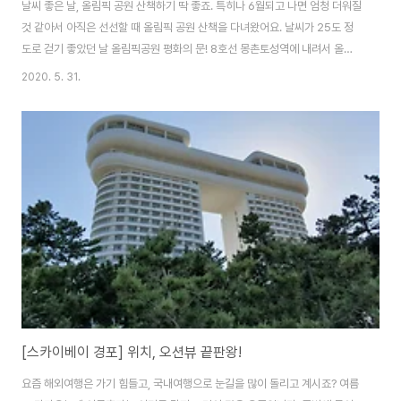
날씨 좋은 날, 올림픽 공원 산책하기 딱 좋죠. 특히나 6월되고 나면 엄청 더워질
것 같아서 아직은 선선할 때 올림픽 공원 산책을 다녀왔어요. 날씨가 25도 정
도로 걷기 좋았던 날 올림픽공원 평화의 문! 8호선 몽촌토성역에 내려서 올라
오면 바로 보여요. 날씨 좋은 날에 갔더니 더욱 푸릇푸릇! 코로나19 때문에 실
2020. 5. 31.
내활동보다는 야외활동을 선호해서 그런지 사람이 많더라구요. 돗자리 가지고
와서 피크닉 즐기는 사람들을 보고 다음엔 돗자리를 가져오리라 다짐을..! 배고
파서 점심을 어디서 먹을까 고민하다가 몽촌토성역과 한성백제역 사이 뒷쪽에
있는 해골피자에 다녀왔어요. 해골피자 내부 모습인데, 테이블은 4개정도로 규
모가 엄청 크진 않았지만 애매한 시간에 가서 사람은 많이 없었어요. 해골피자
의 상호명답게 해골로 인테리..
[스카이베이 경포] 위치, 오션뷰 끝판왕!
요즘 해외여행은 가기 힘들고, 국내여행으로 눈길을 많이 돌리고 계시죠? 여름