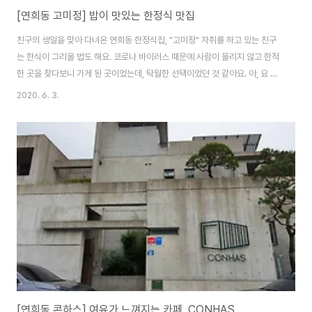
[연희동 고미정] 밥이 맛있는 한정식 맛집
친구의 생일을 맞아 다녀온 연희동 한정식집, "고미정" 자취를 하고 있는 친구
는 한식이 그리울 법도 해요. 코로나 바이러스 때문에 사람이 몰리지 않고 한적
한 곳을 찾다보니 가게 된 곳이었는데, 탁월한 선택이었던 것 같아요. 아, 요 식
당은 제가 엄청 재밌게 본 드라마 멜로가 체질의 여주인공이신 배우 천우희님
2020. 6. 3.
의 가족분이 운영하는 곳이래요! 주소는 "서울 서대문구 연희로26길 24"이구
요, 택시를 타고 가신다면 서대문소방서에서 내려서 한 1-2분 정도 안쪽으로
걸어 들어오셔도 돼요! 방문 몇 일 전에 전화로 예약을 미리 했어요. 주말에 가
신다면 예약을 추천드립니다! 차를 가져오신다면 발렛파킹이 가능하고 발렛비
는 천원입니다.속편한 밥상, 고미정! 1991년부터 있었는데 왜 이제서야 알았을
까요? 브레이크 타임이..
[연희동 콘하스] 여유가 느껴지는 카페, CONHAS