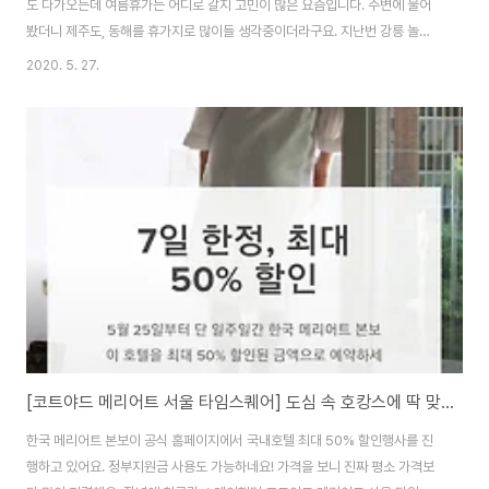
도 다가오는데 여름휴가는 어디로 갈지 고민이 많은 요즘입니다. 주변에 물어
봤더니 제주도, 동해를 휴가지로 많이들 생각중이더라구요. 지난번 강릉 놀러
갔을때 묵었던 호텔을 소개드릴까해요. 강릉에 골든튤립이나 씨마크, 세인트존
2020. 5. 27.
스 등 호텔이 많이 생겨서 고민하다가 선택했습니다. 저의 선택은 스카이베이
경포호텔! 호텔 어플 특가로 69,000원에 예약했어요. 처음 외관을 봤을때는
엇, 싱가폴의 마리나샌즈베이를 본딴건가? 이런생각이 들게 하는 배 모양의 디
자인입니다. 옥상에는 인피니티풀이 있는걸로 유명해요. 물론 저는 너무 추워
서 못갔습니다... 참고로 수영장 이용료는 별도입니다!디럭스룸을 예약했었는
데 객실 내부는 깔끔합니다. 침대 크기도 ..
[코트야드 메리어트 서울 타임스퀘어] 도심 속 호캉스에 딱 맞는 가성비 호텔!
한국 메리어트 본보이 공식 홈페이지에서 국내호텔 최대 50% 할인행사를 진
행하고 있어요. 정부지원금 사용도 가능하네요! 가격을 보니 진짜 평소 가격보