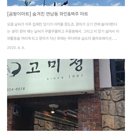
[곰팡이마트] 숨겨진 연남동 와인&맥주 마트
요즘 날씨가 아주 집에만 있기가 아까울 정도죠. 장마가 오기 전에 놀아야한다
는 생각! 장마 때는 날씨가 꾸물꾸물하고 우중충해서, 그리고 비 맞기 싫어서 야
외활동을 꺼리게 되고 장마가 지난 후에는 무더위와 습도의 콜라보레이션.. 벌
써 생각만 해도 무섭습니다..... 올해는 마스크도 함께 해야하니까요ㅜㅜ이렇게
2020. 6. 6.
날씨가 좋을때 많이 많이 야외 활동을 해둬야해용! 오늘은 친구들이랑 연남동
에 놀러갔어요. 날이 좋아서 그런지 연트럴파크에 돗자리 펴고 치맥, 피맥 등을
즐기는 분들이 많았는데요, 저는 귀찮기도 하고 뭐 들고 다니는거 별로 안좋아
해서 돗자리 대신 장소를 탐색해보기로 했어요! 야외에서 날씨를 즐기며 시원
한 맥주 한 잔 할 수 있는 힙한 장소! 연트럴파크를 쭈욱 따라 걷다가 연트럴파
크 끝자락에서 아주 마음에..