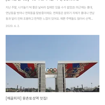
지난 주말, 나가놀기 딱 좋은 날씨라 집에만 있을 수가 없었죠! 최근에는 홍대,
연남동을 벗어나 연희동을 탐방중이에요. 연희동은 분위기 자체가 홍대나 연남
동과 달리 진짜 조용하고 한적한 느낌이 있어요. 예쁜 주택들도 많아서 산책하
면서 집 구경하는 재미도 쏠쏠해요! 연희동과 직접적으로 연결되는 지하철역은
2020. 6. 2.
없지만 홍대입구역에서 도보로 15분-20분 정도이니 날씨가 좋은날은 걸을만
한 거리에요. 이번에 방문한 곳은 "CONHAS(콘하스)" 라고 하는 카페에요. 건
물이 특이하죠? 기존에 있던 주택을 개조해서 카페로 만들었대요. 실제 집이었
다면 어마어마한 크기죠! 원래 사용됐던 가구들과 문틀이 남아있고, 그래서 뭔
가 앤틱한 분위기도 느껴졌어요.입구에 들어서면 콘하스 로고가 반겨줍니다.콘
하스 카페에 대한 이야기가 간..
[해골피자] 몽촌토성역 맛집!