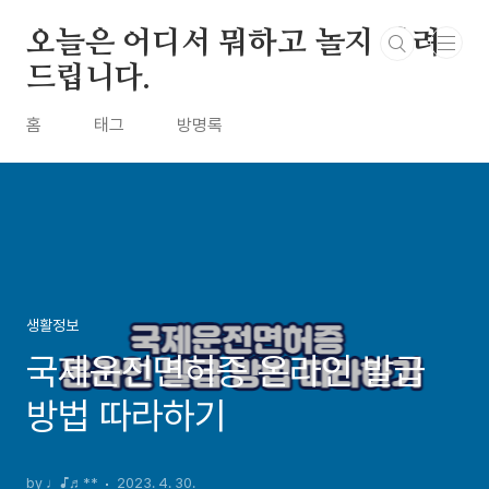
본문 바로가기
오늘은 어디서 뭐하고 놀지 알려
드립니다.
홈
태그
방명록
생활정보
국제운전면허증 온라인 발급
방법 따라하기
by ♩♪♬**
2023. 4. 30.