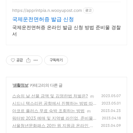
https://apprintpia.n.wooyupost.com
광고
국제운전면허증 발급 신청
국제운전면허증 온라인 발급 신청 방법 준비물 경찰
서
공감
구독하기
'
생활정보
' 카테고리의 다른 글
스승의 날 선물 금액 및 김영란법 처벌은?
2023.05.07
(0)
시드니 택스리펀 공항에서 진행하는 방법 따라
2023.05.01
하기(액체 있는 경우)
아코르 플러스 무료 숙박 조회하는 방법
(0)
2023.04.23
(0)
워터밤 2023 예매 및 지역별 라인업, 준비물
2023.04.18
서울청년문화패스 20만 원 지원금 온라인 신
(0)
2023.04.09
청하기
(0)