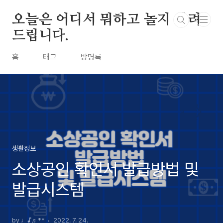
본문 바로가기
오늘은 어디서 뭐하고 놀지 알려
드립니다.
홈
태그
방명록
생활정보
소상공인 확인서 발급방법 및
발급시스템
by ♩♪♬**
2022. 7. 24.