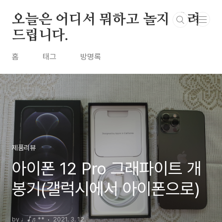
본문 바로가기
오늘은 어디서 뭐하고 놀지 알려
드립니다.
홈
태그
방명록
제품리뷰
아이폰 12 Pro 그래파이트 개
봉기(갤럭시에서 아이폰으로)
by ♩♪♬**
2021. 3. 12.