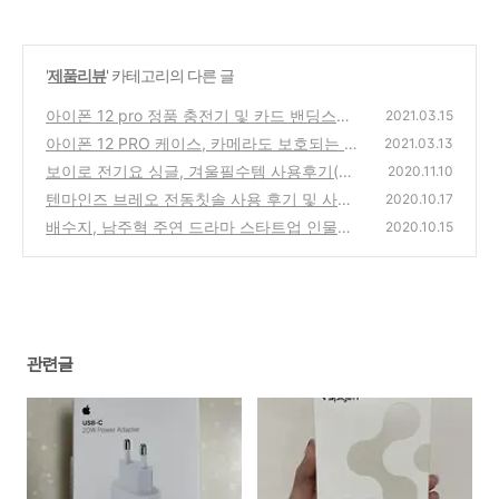
'
제품리뷰
' 카테고리의 다른 글
아이폰 12 pro 정품 충전기 및 카드 밴딩스트
2021.03.15
랩 구매후기
아이폰 12 PRO 케이스, 카메라도 보호되는 슈
(0)
2021.03.13
피겐 구매후기
보이로 전기요 싱글, 겨울필수템 사용후기(내
(0)
2020.11.10
돈내산)
텐마인즈 브레오 전동칫솔 사용 후기 및 사용
(0)
2020.10.17
방법
배수지, 남주혁 주연 드라마 스타트업 인물관
(0)
2020.10.15
계도
(0)
관련글