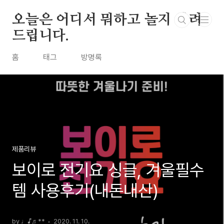
본문 바로가기
오늘은 어디서 뭐하고 놀지 알려
드립니다.
홈
태그
방명록
제품리뷰
보이로 전기요 싱글, 겨울필수
템 사용후기(내돈내산)
by ♩♪♬**
2020. 11. 10.