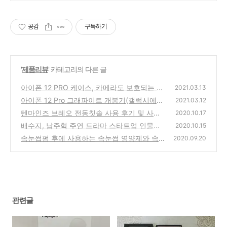
공감
구독하기
'
제품리뷰
' 카테고리의 다른 글
아이폰 12 PRO 케이스, 카메라도 보호되는 슈
2021.03.13
피겐 구매후기
아이폰 12 Pro 그래파이트 개봉기(갤럭시에서
(0)
2021.03.12
아이폰으로)
텐마인즈 브레오 전동칫솔 사용 후기 및 사용
(0)
2020.10.17
방법
배수지, 남주혁 주연 드라마 스타트업 인물관
(0)
2020.10.15
계도
속눈썹펌 후에 사용하는 속눈썹 영양제와 속눈
(0)
2020.09.20
썹 픽서 소개
(8)
관련글