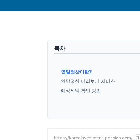
목차
연말정산이란?
연말정산 미리보기 서비스
예상세액 확인 방법
1. 홈택스 홈페이지에 접속 및 
2. 상단 메뉴의 조회/발급 → 
3. 서비스 조회
'생활정보' 카테고리의 다른
https://koreainvestment-pension.com/
광