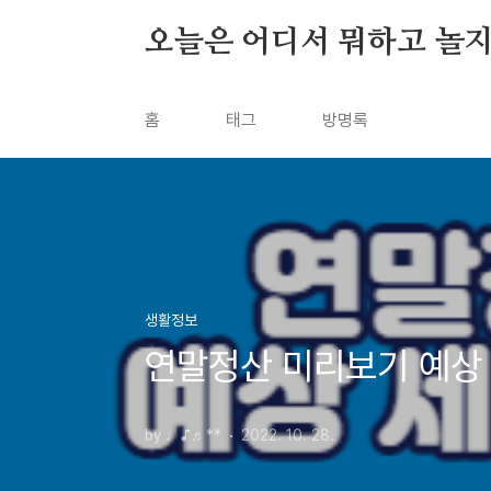
본문 바로가기
오늘은 어디서 뭐하고 놀지
홈
태그
방명록
생활정보
연말정산 미리보기 예상
by ♩♪♬**
2022. 10. 28.