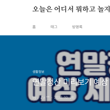
본문 바로가기
오늘은 어디서 뭐하고 놀지
홈
태그
방명록
생활정보
연말정산 미리보기 예상
by ♩♪♬**
2022. 10. 28.